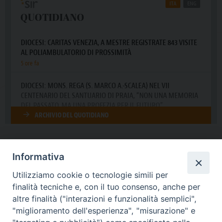
Informativa
DIOCESI SUBURBICARIA DI ALBANO
Utilizziamo cookie o tecnologie simili per
Contatti:
Tel.: 06.93268401 - Fax.: 06.9323844
finalità tecniche e, con il tuo consenso, anche per
E-mail:
curia@diocesidialbano.it
altre finalità ("interazioni e funzionalità semplici",
"miglioramento dell'esperienza", "misurazione" e
Orari:
dal Lunedì al Venerdì Ore: 9:00 - 13:00