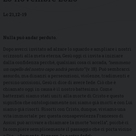
Lc 21,12-19
Nulla può andar perduto.
Dopo averci invitato ad alzare lo sguardo e ampliare i nostri
orizzonti alla meta eterna, Gesù oggi ci invita a iniziare
dalla confidenza perché, qualsiasi cosa ci accada,
“nemmeno
un capello del nostro capo andrà perduto”
(v. 18). Può sembrarci
assurdo, ma dinanzi a persecuzioni, violenze, tradimenti e
persino uccisioni, Gesù ci dice di avere fede. Ciò che è
chiamato oggi in causa è il nostro battesimo. Come
battezzati siamo stati uniti alla morte di Cristo e questo
significa che ontologicamente noi siamo già morti e con Lui
siamo già risorti. Risorti con Cristo, dunque, viviamo una
vita immortale: per questa consapevolezza Francesco di
Assisi può arrivare a chiamare la morte “sorella”, poiché ci
fa compiere semplicemente il passaggio che ci porta vicino
a Dio… «
Aumenta, Signore, la nostra fede!
».