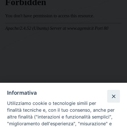
Informativa
DIOCESI SUBURBICARIA DI ALBANO
Utilizziamo cookie o tecnologie simili per
Contatti:
Tel.: 06.93268401 - Fax.: 06.9323844
finalità tecniche e, con il tuo consenso, anche per
E-mail:
curia@diocesidialbano.it
altre finalità ("interazioni e funzionalità semplici",
"miglioramento dell'esperienza", "misurazione" e