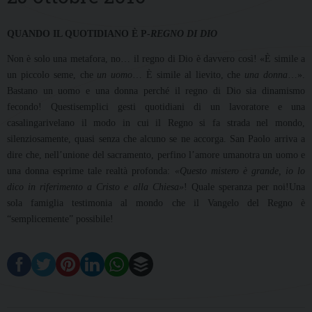
QUANDO IL QUOTIDIANO È P-
REGNO DI DIO
Non è solo una metafora, no… il regno di Dio è davvero così! «È simile a
un piccolo seme, che
un uomo
… È simile al lievito, che
una donna
…».
Bastano un uomo e una donna perché il regno di Dio sia dinamismo
fecondo! Questisemplici gesti quotidiani di un lavoratore e una
casalingarivelano il modo in cui il Regno si fa strada nel mondo,
silenziosamente, quasi senza che alcuno se ne accorga. San Paolo arriva a
dire che, nell’unione del sacramento, perfino l’amore umanotra un uomo e
una donna esprime tale realtà profonda:
«Questo mistero è grande, io lo
dico in riferimento a Cristo e alla Chiesa»
! Quale speranza per noi!Una
sola famiglia testimonia al mondo che il Vangelo del Regno è
“semplicemente” possibile!