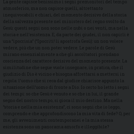
La gente capisce benissimo i segni premonitori del tempo
atmosferico, ma non capisce quelli, altrettanto
inequivocabili e chiari, del momento decisivo della storia
della salvezza presente nel ministero del regno svolto da
Gesù: questi segni non sono nelle nubi o nei venti, ma nella
storia e nell’esistenza. E, da parte dei giudei, il non capirli è
una “ipocrisia” (“Ipocriti! li apostrofa Gesù): un non volere
vedere, più che un non poter vedere. Le parole di Gesù
mirano essenzialmente a che gli ascoltatori prendano
coscienza del carattere decisivo del momento presente. La
similitudine che segue vuole insegnare, in pratica, che il
giudizio di Dio è vicino e bisogna affrettarsi a mettersi in
regola: l’uomo che si reca dal giudice chiarisce appunto la
situazione dell’uomo di fronte a Dio. Io certo ho letto i segni
dei tempi: so che Gesù è venuto e so che in lui, il grande
segno del nostro tempo, si gioca il mio destino. Ma nella
“storia e nella mia esistenza”, ci sono segni che io leggo,
comprendo e che approfondiscono la mia vita di fede? O, per
me, gli avvenimenti contemporanei e la mia stessa
esistenza sono un panorama amorfo e illeggibile?