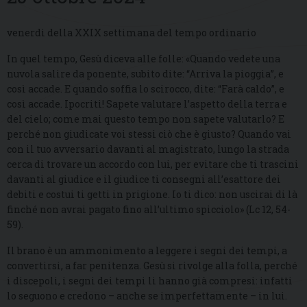
venerdì della XXIX settimana del tempo ordinario
In quel tempo, Gesù diceva alle folle: «Quando vedete una
nuvola salire da ponente, subito dite: “Arriva la pioggia”, e
così accade. E quando soffia lo scirocco, dite: “Farà caldo”, e
così accade. Ipocriti! Sapete valutare l’aspetto della terra e
del cielo; come mai questo tempo non sapete valutarlo? E
perché non giudicate voi stessi ciò che è giusto? Quando vai
con il tuo avversario davanti al magistrato, lungo la strada
cerca di trovare un accordo con lui, per evitare che ti trascini
davanti al giudice e il giudice ti consegni all’esattore dei
debiti e costui ti getti in prigione. Io ti dico: non uscirai di là
finché non avrai pagato fino all’ultimo spicciolo» (Lc 12, 54-
59).
Il brano è un ammonimento a leggere i segni dei tempi, a
convertirsi, a far penitenza. Gesù si rivolge alla folla, perché
i discepoli, i segni dei tempi li hanno già compresi: infatti
lo seguono e credono – anche se imperfettamente – in lui.