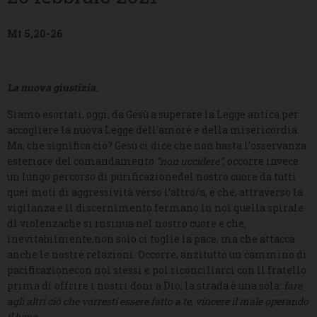
Mt 5,20-26
La nuova giustizia.
Siamo esortati, oggi, da Gesù a superare la Legge antica per
accogliere la nuova Legge dell’amore e della misericordia.
Ma, che significa ciò? Gesù ci dice che non basta l’osservanza
esteriore del comandamento
“non uccidere”
, occorre invece
un lungo percorso di purificazionedel nostro cuore da tutti
quei moti di aggressività verso l’altro/a, e che, attraverso la
vigilanza e il discernimento fermano in noi quella spirale
di violenzache si insinua nel nostro cuore e che,
inevitabilmente,non solo ci toglie la pace, ma che attacca
anche le nostre relazioni. Occorre, anzitutto un cammino di
pacificazionecon noi stessi e poi riconciliarci con il fratello
prima di offrire i nostri doni a Dio, la strada è una sola:
fare
agli altri ciò che vorresti essere fatto a te, vincere il male operando
il bene.