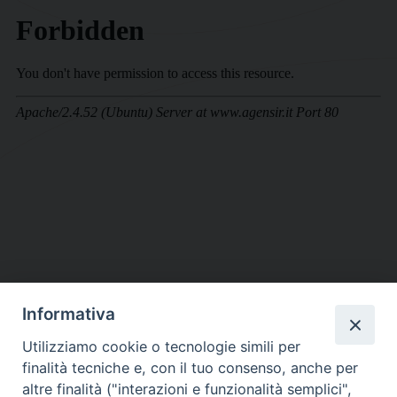
Informativa
DIOCESI SUBURBICARIA DI ALBANO
Utilizziamo cookie o tecnologie simili per
Contatti:
Tel.: 06.93268401 - Fax.: 06.9323844
finalità tecniche e, con il tuo consenso, anche per
E-mail:
curia@diocesidialbano.it
altre finalità ("interazioni e funzionalità semplici",