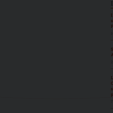
I
s
P
1
S
A
2
L
C
s
p
7