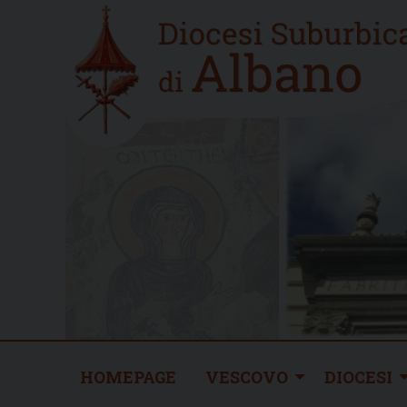
Skip
Home
to
new
content
HOMEPAGE
VESCOVO
DIOCESI