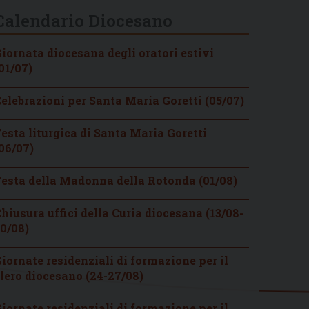
Calendario Diocesano
iornata diocesana degli oratori estivi
01/07)
elebrazioni per Santa Maria Goretti (05/07)
esta liturgica di Santa Maria Goretti
06/07)
esta della Madonna della Rotonda (01/08)
hiusura uffici della Curia diocesana (13/08-
0/08)
iornate residenziali di formazione per il
lero diocesano (24-27/08)
iornate residenziali di formazione per il