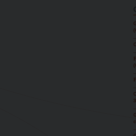
G
(
C
F
(
F
C
3
G
c
G