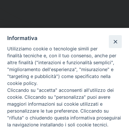
Informativa
DIOCESI SUBURBICARIA DI ALBANO
Utilizziamo cookie o tecnologie simili per
Contatti:
Tel.: 06.93268401 - Fax.: 06.9323844
finalità tecniche e, con il tuo consenso, anche per
E-mail:
curia@diocesidialbano.it
altre finalità ("interazioni e funzionalità semplici",
"miglioramento dell'esperienza", "misurazione" e
Orari:
dal Lunedì al Venerdì Ore: 9:00 - 13:00
"targeting e pubblicità") come specificato nella
cookie policy.
Orario ufficio Matrimoni:
Cliccando su "accetta" acconsenti all'utilizzo dei
Lunedì, Mercoledì e Venerdì, Ore 9:30 - 12:30
cookie. Cliccando su "personalizza" puoi avere
maggiori informazioni sui cookie utilizzati e
personalizzare le tue preferenze. Cliccando su
"rifiuta" o chiudendo questa informativa proseguirai
Diocesi Suburbicaria di Albano
la navigazione installando i soli cookie tecnici.
Copyright © 2021