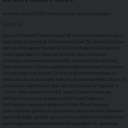
martedì della XXXIV settimana del tempo ordinario
Lc 21, 5-11
Inizia il discorso “escatologico” di Luca. Scrivendo solo pochi
anni dopo la caduta di Gerusalemme nel 70, l’evangelista ha
cura di distinguere la caduta della città santa dalle ultime
cose riguardanti la “fine del mondo”, fine che alcuni
cristiani ritenevano imminente, ma a torto perché Gesù
non aveva mai rivelato quando sarebbe avvenuta l’irruzione
del suo regno nel mondo. Di fronte alla dura sentenza di
Gesù sulla distruzione del tempio, la reazione degli uditori è
infantile e superficiale. Essi vorrebbero sapere “quando” e
“come” tutto questo avverrà (i “segni”), chissà, forse per
sottrarsi con uno stratagemma dell’intelligenza e
dell’astuzia umana al giudizio divino. Ma a Gesù non
interessa fare previsioni sul futuro e accontentare la banale
curiosità degli astanti: egli li vuole piuttosto orientare verso
un atteggiamento esistenziale di impegno e di speranza.