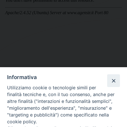
Informativa
DIOCESI SUBURBICARIA DI ALBANO
Utilizziamo cookie o tecnologie simili per
Contatti:
Tel.: 06.93268401 - Fax.: 06.9323844
finalità tecniche e, con il tuo consenso, anche per
E-mail:
curia@diocesidialbano.it
altre finalità ("interazioni e funzionalità semplici",
"miglioramento dell'esperienza", "misurazione" e
Orari:
dal Lunedì al Venerdì Ore: 9:00 - 13:00
"targeting e pubblicità") come specificato nella
cookie policy.
Orario ufficio Matrimoni: