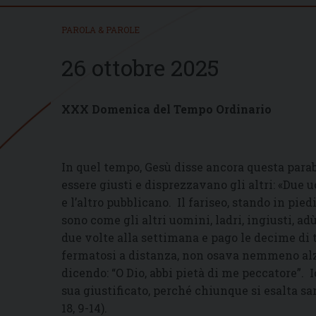
PAROLA & PAROLE
26 ottobre 2025
XXX Domenica del Tempo Ordinario
In quel tempo, Gesù disse ancora questa para
essere giusti e disprezzavano gli altri: «Due 
e l’altro pubblicano. Il fariseo, stando in pied
sono come gli altri uomini, ladri, ingiusti, a
due volte alla settimana e pago le decime di t
fermatosi a distanza, non osava nemmeno alzar
dicendo: “O Dio, abbi pietà di me peccatore”. Io
sua giustificato, perché chiunque si esalta sar
18, 9-14).