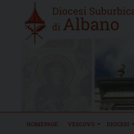
Skip
Home
to
new
content
HOMEPAGE
VESCOVO
DIOCESI