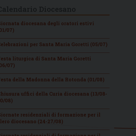
Calendario Diocesano
iornata diocesana degli oratori estivi
01/07)
elebrazioni per Santa Maria Goretti (05/07)
esta liturgica di Santa Maria Goretti
06/07)
esta della Madonna della Rotonda (01/08)
hiusura uffici della Curia diocesana (13/08-
0/08)
iornate residenziali di formazione per il
lero diocesano (24-27/08)
iornate residenziali di formazione per il