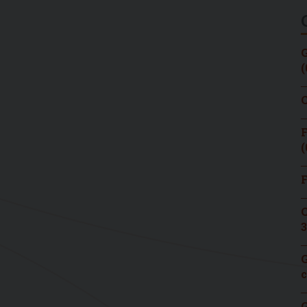
G
(
C
F
(
F
C
3
G
c
G