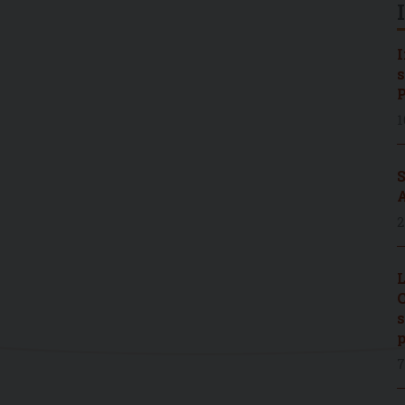
I
s
P
1
S
A
2
L
C
s
p
7