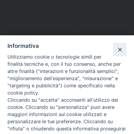
Informativa
DIOCESI SUBURBICARIA DI ALBANO
Utilizziamo cookie o tecnologie simili per
Contatti:
Tel.: 06.93268401 - Fax.: 06.9323844
finalità tecniche e, con il tuo consenso, anche per
E-mail:
curia@diocesidialbano.it
altre finalità ("interazioni e funzionalità semplici",
"miglioramento dell'esperienza", "misurazione" e
Orari:
dal Lunedì al Venerdì Ore: 9:00 - 13:00
"targeting e pubblicità") come specificato nella
cookie policy.
Orario ufficio Matrimoni:
Cliccando su "accetta" acconsenti all'utilizzo dei
Lunedì, Mercoledì e Venerdì, Ore 9:30 - 12:30
cookie. Cliccando su "personalizza" puoi avere
maggiori informazioni sui cookie utilizzati e
personalizzare le tue preferenze. Cliccando su
"rifiuta" o chiudendo questa informativa proseguirai
Diocesi Suburbicaria di Albano