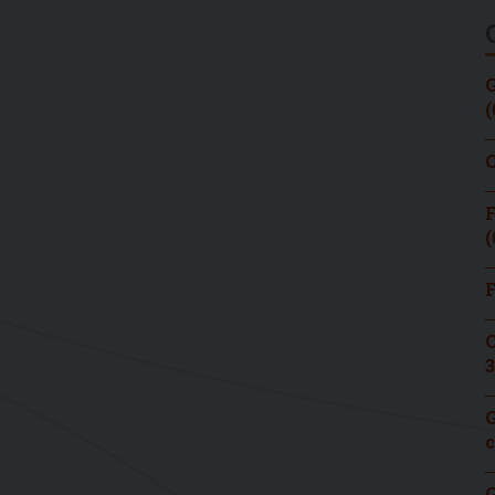
G
(
C
F
(
F
C
3
G
c
G