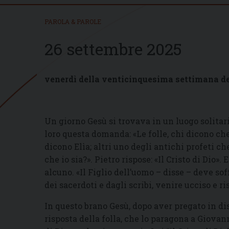
PAROLA & PAROLE
26 settembre 2025
venerdì della venticinquesima settimana d
Un giorno Gesù si trovava in un luogo solitari
loro questa domanda: «Le folle, chi dicono che i
dicono Elìa; altri uno degli antichi profeti ch
che io sia?». Pietro rispose: «Il Cristo di Dio»
alcuno. «Il Figlio dell’uomo – disse – deve soff
dei sacerdoti e dagli scribi, venire ucciso e ris
In questo brano Gesù, dopo aver pregato in disp
risposta della folla, che lo paragona a Giovan