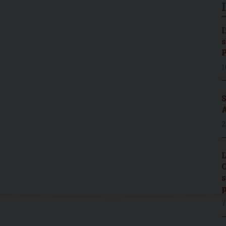
I
s
P
1
S
A
2
L
C
s
p
7