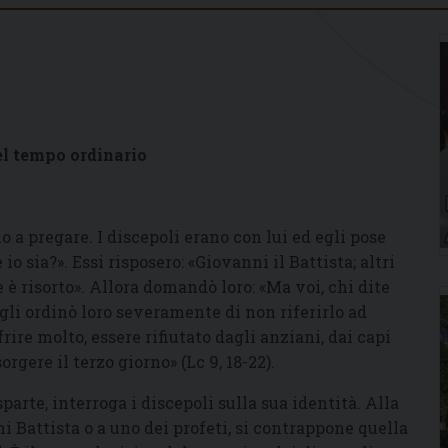
el tempo ordinario
o a pregare. I discepoli erano con lui ed egli pose
o sia?». Essi risposero: «Giovanni il Battista; altri
e è risorto». Allora domandò loro: «Ma voi, chi dite
. Egli ordinò loro severamente di non riferirlo ad
rire molto, essere rifiutato dagli anziani, dai capi
orgere il terzo giorno» (Lc 9, 18-22).
arte, interroga i discepoli sulla sua identità. Alla
ni Battista o a uno dei profeti, si contrappone quella