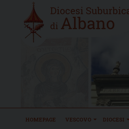
Skip
Home
to
new
content
HOMEPAGE
VESCOVO
DIOCESI