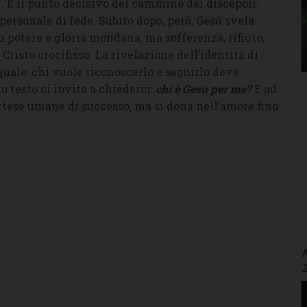
o”. È il punto decisivo del cammino dei discepoli:
personale di fede. Subito dopo, però, Gesù svela
 potere e gloria mondana, ma sofferenza, rifiuto,
n Cristo crocifisso. La rivelazione dell’identità di
uale: chi vuole riconoscerlo e seguirlo deve
o testo ci invita a chiederci:
chi è Gesù per me?
E ad
ttese umane di successo, ma si dona nell’amore fino
N