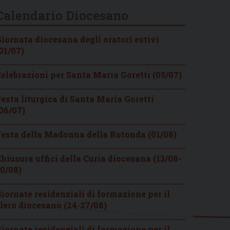
Calendario Diocesano
iornata diocesana degli oratori estivi
01/07)
elebrazioni per Santa Maria Goretti (05/07)
esta liturgica di Santa Maria Goretti
06/07)
esta della Madonna della Rotonda (01/08)
hiusura uffici della Curia diocesana (13/08-
0/08)
iornate residenziali di formazione per il
lero diocesano (24-27/08)
iornate residenziali di formazione per il