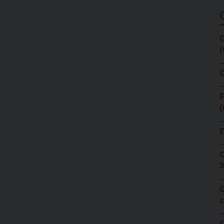
G
(
C
F
(
F
C
3
G
c
G