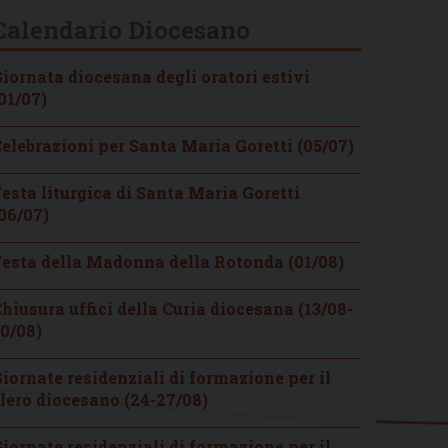
Calendario Diocesano
iornata diocesana degli oratori estivi
01/07)
elebrazioni per Santa Maria Goretti (05/07)
esta liturgica di Santa Maria Goretti
06/07)
esta della Madonna della Rotonda (01/08)
hiusura uffici della Curia diocesana (13/08-
0/08)
iornate residenziali di formazione per il
lero diocesano (24-27/08)
iornate residenziali di formazione per il