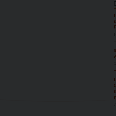
I
s
P
1
S
A
2
L
C
s
p
7