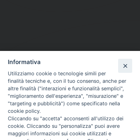
Informativa
DIOCESI SUBURBICARIA DI ALBANO
Utilizziamo cookie o tecnologie simili per
Contatti:
Tel.: 06.93268401 - Fax.: 06.9323844
finalità tecniche e, con il tuo consenso, anche per
E-mail:
curia@diocesidialbano.it
altre finalità ("interazioni e funzionalità semplici",
"miglioramento dell'esperienza", "misurazione" e
Orari:
dal Lunedì al Venerdì Ore: 9:00 - 13:00
"targeting e pubblicità") come specificato nella
cookie policy.
Orario ufficio Matrimoni:
Cliccando su "accetta" acconsenti all'utilizzo dei
Lunedì, Mercoledì e Venerdì, Ore 9:30 - 12:30
cookie. Cliccando su "personalizza" puoi avere
maggiori informazioni sui cookie utilizzati e