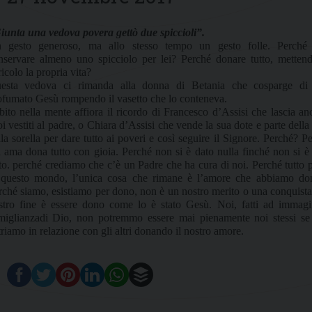
iunta una vedova povera gettò due spiccioli”.
 gesto generoso, ma allo stesso tempo un gesto folle. Perché
nservare almeno uno spicciolo per lei? Perché donare tutto, metten
icolo la propria vita?
esta vedova ci rimanda alla donna di Betania che cosparge di 
ofumato Gesù rompendo il vasetto che lo conteneva.
bito nella mente affiora il ricordo di Francesco d’Assisi che lascia an
i vestiti al padre, o Chiara d’Assisi che vende la sua dote e parte della
lla sorella per dare tutto ai poveri e così seguire il Signore. Perché? P
i ama dona tutto con gioia. Perché non si è dato nulla finché non si è
tto. perché crediamo che c’è un Padre che ha cura di noi. Perché tutto 
 questo mondo, l’unica cosa che rimane è l’amore che abbiamo don
rché siamo, esistiamo per dono, non è un nostro merito o una conquista,
stro fine è essere dono come lo è stato Gesù. Noi, fatti ad immag
miglianzadi Dio, non potremmo essere mai pienamente noi stessi s
triamo in relazione con gli altri donando il nostro amore.