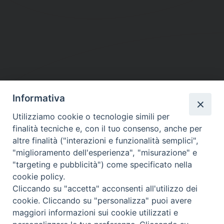
Informativa
DIOCESI SUBURBICARIA DI ALBANO
Utilizziamo cookie o tecnologie simili per
Contatti:
Tel.: 06.93268401 - Fax.: 06.9323844
finalità tecniche e, con il tuo consenso, anche per
E-mail:
curia@diocesidialbano.it
altre finalità ("interazioni e funzionalità semplici",
"miglioramento dell'esperienza", "misurazione" e
Orari:
dal Lunedì al Venerdì Ore: 9:00 - 13:00
"targeting e pubblicità") come specificato nella
cookie policy.
Orario ufficio Matrimoni:
Cliccando su "accetta" acconsenti all'utilizzo dei
Lunedì, Mercoledì e Venerdì, Ore 9:30 - 12:30
cookie. Cliccando su "personalizza" puoi avere
maggiori informazioni sui cookie utilizzati e