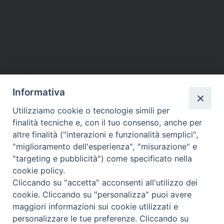
Informativa
DIOCESI SUBURBICARIA DI ALBANO
Utilizziamo cookie o tecnologie simili per
Contatti:
Tel.: 06.93268401 - Fax.: 06.9323844
finalità tecniche e, con il tuo consenso, anche per
E-mail:
curia@diocesidialbano.it
altre finalità ("interazioni e funzionalità semplici",
"miglioramento dell'esperienza", "misurazione" e
Orari:
dal Lunedì al Venerdì Ore: 9:00 - 13:00
"targeting e pubblicità") come specificato nella
cookie policy.
Orario ufficio Matrimoni:
Cliccando su "accetta" acconsenti all'utilizzo dei
Lunedì, Mercoledì e Venerdì, Ore 9:30 - 12:30
cookie. Cliccando su "personalizza" puoi avere
maggiori informazioni sui cookie utilizzati e
personalizzare le tue preferenze. Cliccando su