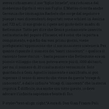
aveva richiamato il suo “figlio Israele”, ora richiama dal
medesimo Egitto il vero suo Figlio. E Matteo ricorda anche
Geremia che immagina Rachele che sorge dal sepolcro e
piange i suoi discendenti deportati come schiavi in Assiria
nel 722 a.C.: il suo grido si ripete nel grido delle madri di
Betlemme. Tutto per dire che Gesù è pienamente inserito
nella storia del popolo d’Israele, ed è colui che la porta a
compimento, e già fin dai suoi primi giorni, viene
prefigurata l’opposizione che il suo ministero scatenerà. Per
quanto riguarda il numero dei “santi innocenti” – qualora il
racconto fosse storico –, basta pensare che Betlemme era un
piccolo villaggio che non poteva avere più di 1000 abitanti,
per cui il numero di 20 risulta molto verosimile. Solo
guardando a Gesù, Agnello innocente e sacrificato, si può
superare il senso di assurdo che viene da questa “strage di
innocenti”, e dalle infinite “stragi di innocenti” che la storia
registra. È difficile, ma anche con tutto questo, io devo
adorare l’infinita sapienza e bontà di Dio.
P style=“text-align: right;”A cura di Don Gian Franco Poli