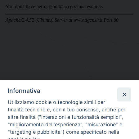
Informativa
DIOCESI SUBURBICARIA DI ALBANO
Utilizziamo cookie o tecnologie simili per
Contatti:
Tel.: 06.93268401 - Fax.: 06.9323844
finalità tecniche e, con il tuo consenso, anche per
E-mail:
curia@diocesidialbano.it
altre finalità ("interazioni e funzionalità semplici",
"miglioramento dell'esperienza", "misurazione" e
Orari:
dal Lunedì al Venerdì Ore: 9:00 - 13:00
"targeting e pubblicità") come specificato nella