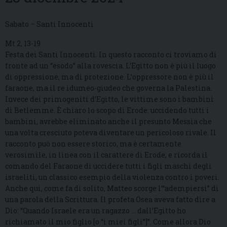
Sabato – Santi Innocenti
Mt 2, 13-19
Festa dei Santi Innocenti. In questo racconto ci troviamo di
fronte ad un “esodo” alla rovescia. L’Egitto non è più il luogo
di oppressione, ma di protezione. L’oppressore non è più il
faraone, ma il re idumeo-giudeo che governa la Palestina.
Invece dei primogeniti d’Egitto, le vittime sono i bambini
di Betlemme. È chiaro lo scopo di Erode: uccidendo tutti i
bambini, avrebbe eliminato anche il presunto Messia che
una volta cresciuto poteva diventare un pericoloso rivale. Il
racconto può non essere storico, ma è certamente
verosimile, in linea con il carattere di Erode, e ricorda il
comando del Faraone di uccidere tutti i figli maschi degli
israeliti, un classico esempio della violenza contro i poveri.
Anche qui, come fa di solito, Matteo scorge l’“adempiersi” di
una parola della Scrittura. Il profeta Osea aveva fatto dire a
Dio: “Quando Israele era un ragazzo … dall’Egitto ho
richiamato il mio figlio [o “i miei figli”]”. Come allora Dio