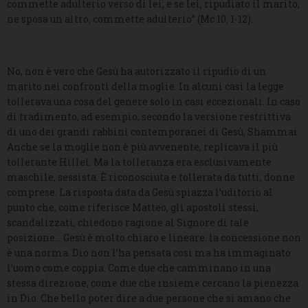
commette adulterio verso di lei; e se lei, ripudiato il marito,
ne sposa un altro, commette adulterio” (Mc 10, 1-12).
No, non è vero che Gesù ha autorizzato il ripudio di un
marito nei confronti della moglie. In alcuni casi la legge
tollerava una cosa del genere solo in casi eccezionali. In caso
di tradimento, ad esempio, secondo la versione restrittiva
di uno dei grandi rabbini contemporanei di Gesù, Shammai.
Anche se la moglie non è più avvenente, replicava il più
tollerante Hillel. Ma la tolleranza era esclusivamente
maschile, sessista. È riconosciuta e tollerata da tutti, donne
comprese. La risposta data da Gesù spiazza l’uditorio al
punto che, come riferisce Matteo, gli apostoli stessi,
scandalizzati, chiedono ragione al Signore di tale
posizione… Gesù è molto chiaro e lineare: la concessione non
è una norma. Dio non l’ha pensata così ma ha immaginato
l’uomo come coppia. Come due che camminano in una
stessa direzione, come due che insieme cercano la pienezza
in Dio. Che bello poter dire a due persone che si amano che