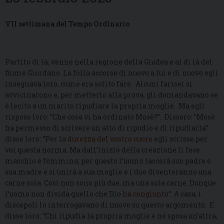
VII settimana del Tempo Ordinario
Partito di là, venne nella regione della Giudea e al di là del
fiume Giordano. La folla accorse di nuovo a lui e di nuovo egli
insegnava loro, come era solito fare. Alcuni farisei si
avvicinarono e, per metterlo alla prova, gli domandavano se
è lecito a un marito ripudiare la propria moglie. Ma egli
rispose loro: “Che cosa vi ha ordinato Mosè?”. Dissero: “Mosè
ha permesso di scrivere un atto di ripudio e di ripudiarla”
disse loro: “Per la
durezza del vostro cuore
egli scrisse per
voi questa norma. Ma dall’inizio della creazione li fece
maschio e femmina; per questo l’uomo lascerà suo padre e
sua madre e si unirà a sua moglie e i due diventeranno una
carne sola. Così non sono più due, ma una sola carne. Dunque
l’uomo non divida quello che Dio
ha congiunto
“. A casa, i
discepoli lo interrogavano di nuovo su questo argomento. E
disse loro: “Chi ripudia la propria moglie e ne sposa un’altra,