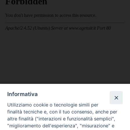
Informativa
DIOCESI SUBURBICARIA DI ALBANO
Utilizziamo cookie o tecnologie simili per
Contatti:
Tel.: 06.93268401 - Fax.: 06.9323844
finalità tecniche e, con il tuo consenso, anche per
E-mail:
curia@diocesidialbano.it
altre finalità ("interazioni e funzionalità semplici",
"miglioramento dell'esperienza", "misurazione" e
Orari:
dal Lunedì al Venerdì Ore: 9:00 - 13:00