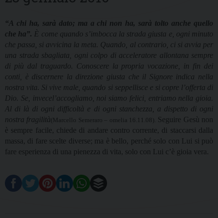
“A chi ha, sarà dato; ma a chi non ha, sarà tolto anche quello
che ha”.
È come quando s’imbocca la strada giusta e, ogni minuto
che passa, si avvicina la meta. Quando, al contrario, ci si avvia per
una strada sbagliata, ogni colpo di acceleratore allontana sempre
di più dal traguardo. Conoscere la propria vocazione, in fin dei
conti, è discernere la direzione giusta che il Signore indica nella
nostra vita. Si vive male, quando si seppellisce e si copre l’offerta di
Dio. Se, invecel’accogliamo, noi siamo felici, entriamo nella gioia.
Al di là di ogni difficoltà e di ogni stanchezza, a dispetto di ogni
nostra fragilità
Seguire Gesù non
(Marcello Semeraro – omelia 16.11.08).
è sempre facile, chiede di andare contro corrente, di staccarsi dalla
massa, di fare scelte diverse; ma è bello, perché solo con Lui si può
fare esperienza di una pienezza di vita, solo con Lui c’è gioia vera.