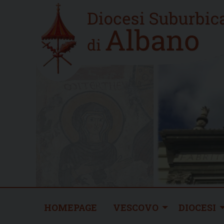
Skip
Home
to
new
content
HOMEPAGE
VESCOVO
DIOCESI