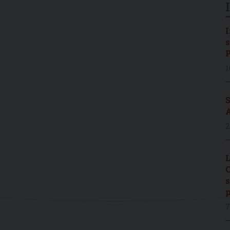
I
s
P
1
S
A
2
L
C
s
p
7