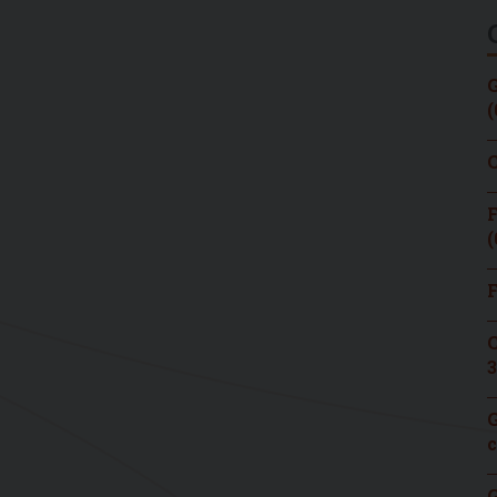
G
(
C
F
(
F
C
3
G
c
G