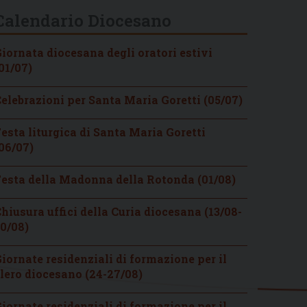
Calendario Diocesano
iornata diocesana degli oratori estivi
01/07)
elebrazioni per Santa Maria Goretti (05/07)
esta liturgica di Santa Maria Goretti
06/07)
esta della Madonna della Rotonda (01/08)
hiusura uffici della Curia diocesana (13/08-
0/08)
iornate residenziali di formazione per il
lero diocesano (24-27/08)
iornate residenziali di formazione per il