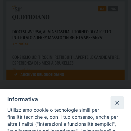
Informativa
DIOCESI SUBURBICARIA DI ALBANO
Utilizziamo cookie o tecnologie simili per
Contatti:
Tel.: 06.93268401 - Fax.: 06.9323844
finalità tecniche e, con il tuo consenso, anche per
E-mail:
curia@diocesidialbano.it
altre finalità ("interazioni e funzionalità semplici",