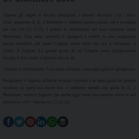
Appena gli angeli si furono allontanati, i pastori dicevano l’un l’altro:
Orsù, passiamo di là, a Betlemme e vediamo questa parola che è accaduta
per noi
(cfr Lc 2,15). I pastori si affrettavano nel loro cammino verso
Betlemme. Una santa curiosità li spingeva a vedere in una mangiatoia
questo bambino, del quale l’angelo aveva detto che era il Salvatore, il
Cristo, il Signore. La grande gioia, di cui l’angelo aveva parlato,aveva
toccato il loro cuore e metteva loro le ali.
I pastori si affrettavano. Una santa curiosità e una santa gioia li spingevano.
Preghiamo il Signore affinché la santa curiosità e la santa gioia dei pastori
tocchino in quest’ora anche noi, e andiamo quindi con gioia di là, a
Betlemme, verso il Signore che anche oggi viene nuovamente verso di noi
(Benedetto XVI – Omelia del 25-12-12).