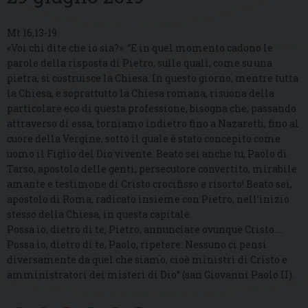
Mt 16,13-19
«Voi chi dite che io sia?». “E in quel momento cadono le
parole della risposta di Pietro, sulle quali, come su una
pietra, si costruisce la Chiesa. In questo giorno, mentre tutta
la Chiesa, e soprattutto la Chiesa romana, risuona della
particolare eco di questa professione, bisogna che, passando
attraverso di essa, torniamo indietro fino a Nazareth, fino al
cuore della Vergine, sotto il quale è stato concepito come
uomo il Figlio del Dio vivente. Beato sei anche tu, Paolo di
Tarso, apostolo delle genti, persecutore convertito, mirabile
amante e testimone di Cristo crocifisso e risorto! Beato sei,
apostolo di Roma, radicato insieme con Pietro, nell’inizio
stesso della Chiesa, in questa capitale.
Possa io, dietro di te, Pietro, annunciare ovunque Cristo …
Possa io, dietro di te, Paolo, ripetere: Nessuno ci pensi
diversamente da quel che siamo, cioè ministri di Cristo e
amministratori dei misteri di Dio” (san Giovanni Paolo II).