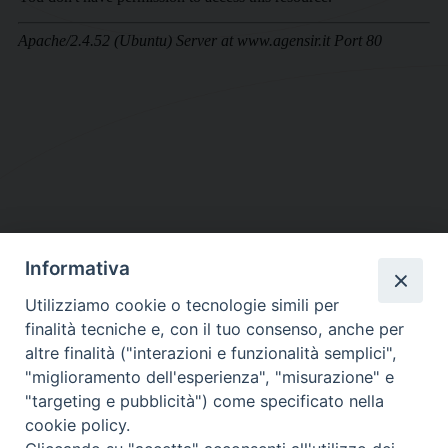
Informativa
DIOCESI SUBURBICARIA DI ALBANO
Utilizziamo cookie o tecnologie simili per
Contatti:
Tel.: 06.93268401 - Fax.: 06.9323844
finalità tecniche e, con il tuo consenso, anche per
E-mail:
curia@diocesidialbano.it
altre finalità ("interazioni e funzionalità semplici",
"miglioramento dell'esperienza", "misurazione" e
Orari:
dal Lunedì al Venerdì Ore: 9:00 - 13:00
"targeting e pubblicità") come specificato nella
cookie policy.
Orario ufficio Matrimoni: