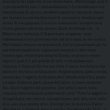
menadito la Legge con le sue stramberie: «Nella legge, qual è
il più grande di tutti i comandamenti?» Lo chiedessero con
fanciullezza di spirito, sarebbero gente in rampa di lancio
per tentare la scalata alla santità: siccome lo chiedono per
cercar di svergognare il motivo scatenante l’allegrezza di
Cristo, paiono subito dei piccoli idioti di bottega. Lui – Il
Maestro per dottrina, Il Signore per eleganza – non
s’abbassa alla loro provocazione, sta alto lassù, al suo livello.
Mai banale, sempre sorprendente, tutt’al più seccante per la
sua eterna capacità di rigenerare concetti e idee come
fossero ogni volta acqua sorgiva. Eccolo, se proprio volete
saperlo, qual è il più grande di tutti icomandamenti:
«Amerai il Signore Dio tuo con tutto il cuore, con tutta la tua
anima e con tutta la tua mente». Risposta secca, quasi ruvida,
essenziale: l’oggetto dichiarato dell’obbedienza è Dio, punto
e a capo. Stavolta, però, allega dell’altro: il come va amato
Dio, che è l’oggetto del precetto. Con tutto il cuore, tutta
l’anima, tutta la mente; questione di stile. “Tutto” è aggettivo
d’ingordigia, con tasso di romanticismo pari allo zero: tutto-
mio, solo-me, nessun altro. Dio è geloso: lo diceva il Padre –
«Perché io, il Signore, sono il tuo Dio, Dio geloso» (Es 20,5) -, il