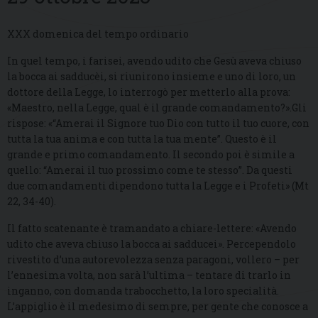
XXX domenica del tempo ordinario
In quel tempo, i farisei, avendo udito che Gesù aveva chiuso
la bocca ai sadducèi, si riunirono insieme e uno di loro, un
dottore della Legge, lo interrogò per metterlo alla prova:
«Maestro, nella Legge, qual è il grande comandamento?».Gli
rispose: «“Amerai il Signore tuo Dio con tutto il tuo cuore, con
tutta la tua anima e con tutta la tua mente”. Questo è il
grande e primo comandamento. Il secondo poi è simile a
quello: “Amerai il tuo prossimo come te stesso”. Da questi
due comandamenti dipendono tutta la Legge e i Profeti» (Mt
22, 34-40).
Il fatto scatenante è tramandato a chiare-lettere: «Avendo
udito che aveva chiuso la bocca ai sadducei». Percependolo
rivestito d’una autorevolezza senza paragoni, vollero – per
l’ennesima volta, non sarà l’ultima – tentare di trarlo in
inganno, con domanda trabocchetto, la loro specialità.
L’appiglio è il medesimo di sempre, per gente che conosce a