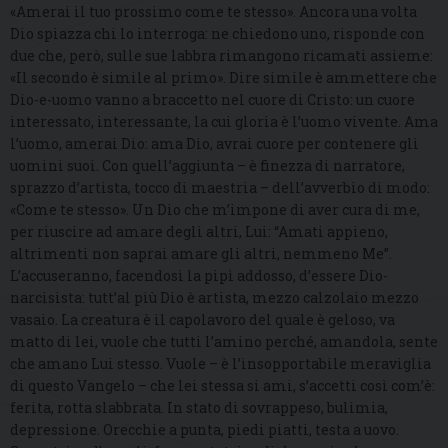
«Amerai il tuo prossimo come te stesso». Ancora una volta
Dio spiazza chi lo interroga: ne chiedono uno, risponde con
due che, però, sulle sue labbra rimangono ricamati assieme:
«Il secondo è simile al primo». Dire simile è ammettere che
Dio-e-uomo vanno a braccetto nel cuore di Cristo: un cuore
interessato, interessante, la cui gloria è l’uomo vivente. Ama
l’uomo, amerai Dio: ama Dio, avrai cuore per contenere gli
uomini suoi. Con quell’aggiunta – è finezza di narratore,
sprazzo d’artista, tocco di maestria – dell’avverbio di modo:
«Come te stesso». Un Dio che m’impone di aver cura di me,
per riuscire ad amare degli altri, Lui: “Amati appieno,
altrimenti non saprai amare gli altri, nemmeno Me”.
L’accuseranno, facendosi la pipì addosso, d’essere Dio-
narcisista: tutt’al più Dio è artista, mezzo calzolaio mezzo
vasaio. La creatura è il capolavoro del quale è geloso, va
matto di lei, vuole che tutti l’amino perché, amandola, sente
che amano Lui stesso. Vuole – è l’insopportabile meraviglia
di questo Vangelo – che lei stessa si ami, s’accetti così com’è:
ferita, rotta slabbrata. In stato di sovrappeso, bulimia,
depressione. Orecchie a punta, piedi piatti, testa a uovo.