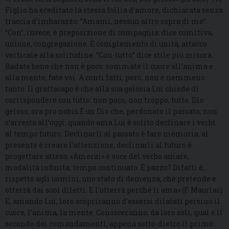
Figlio ha ereditato la stessa follia d’amore, dichiarata senza
traccia d’imbarazzo: “Amami, nessun altro sopra di me”.
“Con”, invece, è preposizione di compagnia: dice comitiva,
unione, congregazione. È complemento di unità, attacco
verticale alla solitudine. “Con-tutto” dice stile più misura.
Badate bene che non è poco: sommate il cuore all’anima e
alla mente, fate voi. A conti fatti, però, non è nemmeno
tanto. Il grattacapo è che alla sua gelosia Lui chiede di
corrispondere con tutto: non poco, non troppo, tutto. Dio
geloso, ora pro nobis.È un Dio che, perdonato il passato, non
s’arresta all’oggi: quando ama Lui è solito declinare i verbi
al tempo futuro. Declinarli al passato è fare memoria, al
presente è creare l’attenzione, declinarli al futuro è
progettare attesa: «Amerai» è voce del verbo amare,
modalità infinita, tempo continuato. È pazzo? Difatti è,
rispetto agli uomini, uno stato di demenza, che pretende e
otterrà dai suoi diletti. E l’otterrà perché li ama» (F. Mauriac)
E, amando Lui, loro scopriranno d’essersi dilatati persino il
cuore, l’anima, la mente. Conosceranno, da loro soli, qual è il
secondo dei comandamenti, appena sotto-dietro il primo: