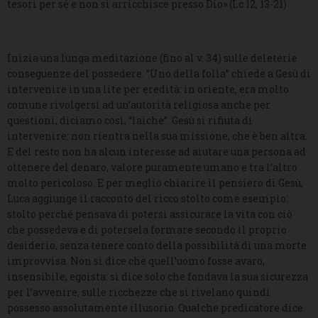
tesori per sé e non si arricchisce presso Dio» (Lc 12, 13-21)
Inizia una lunga meditazione (fino al v. 34) sulle deleterie
conseguenze del possedere. “Uno della folla” chiede a Gesù di
intervenire in una lite per eredità: in oriente, era molto
comune rivolgersi ad un’autorità religiosa anche per
questioni, diciamo così, “laiche”. Gesù si rifiuta di
intervenire: non rientra nella sua missione, che è ben altra.
E del resto non ha alcun interesse ad aiutare una persona ad
ottenere del denaro, valore puramente umano e tra l’altro
molto pericoloso. E per meglio chiarire il pensiero di Gesù,
Luca aggiunge il racconto del ricco stolto come esempio:
stolto perché pensava di potersi assicurare la vita con ciò
che possedeva e di potersela formare secondo il proprio
desiderio, senza tenere conto della possibilità di una morte
improvvisa. Non si dice che quell’uomo fosse avaro,
insensibile, egoista: si dice solo che fondava la sua sicurezza
per l’avvenire, sulle ricchezze che si rivelano quindi
possesso assolutamente illusorio. Qualche predicatore dice