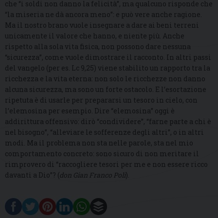
che “i soldi non danno la felicità”, ma qualcuno risponde che
“la miseria ne dà ancora meno”: e può vere anche ragione.
Ma il nostro brano vuole insegnare a dare ai beni terreni
unicamente il valore che hanno, e niente più. Anche
rispetto alla sola vita fisica, non possono dare nessuna
“sicurezza”, come vuole dimostrare il racconto. In altri passi
del vangelo (per es. Lc 9,25) viene stabilito un rapporto tra la
ricchezza e la vita eterna: non solo le ricchezze non danno
alcuna sicurezza, ma sono un forte ostacolo. E l’esortazione
ripetuta è di usarle per prepararsi un tesoro in cielo, con
l’elemosina per esempio. Dire “elemosina” oggi è
addirittura offensivo: dirò “condividere”, “farne parte a chi è
nel bisogno”, “alleviare le sofferenze degli altri”, o in altri
modi. Ma il problema non sta nelle parole, sta nel mio
comportamento concreto: sono sicuro di non meritare il
rimprovero di “raccogliere tesori per me e non essere ricco
davanti a Dio”? (
don Gian Franco Poli
).