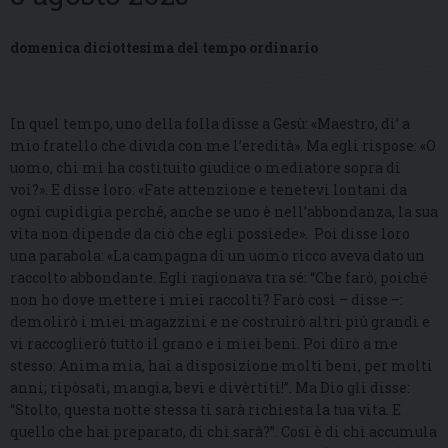
domenica diciottesima del tempo ordinario
In quel tempo, uno della folla disse a Gesù: «Maestro, di’ a
mio fratello che divida con me l’eredità». Ma egli rispose: «O
uomo, chi mi ha costituito giudice o mediatore sopra di
voi?». E disse loro: «Fate attenzione e tenetevi lontani da
ogni cupidigia perché, anche se uno è nell’abbondanza, la sua
vita non dipende da ciò che egli possiede». Poi disse loro
una parabola: «La campagna di un uomo ricco aveva dato un
raccolto abbondante. Egli ragionava tra sé: “Che farò, poiché
non ho dove mettere i miei raccolti? Farò così – disse –:
demolirò i miei magazzini e ne costruirò altri più grandi e
vi raccoglierò tutto il grano e i miei beni. Poi dirò a me
stesso: Anima mia, hai a disposizione molti beni, per molti
anni; ripòsati, mangia, bevi e divèrtiti!”. Ma Dio gli disse:
“Stolto, questa notte stessa ti sarà richiesta la tua vita. E
quello che hai preparato, di chi sarà?”. Così è di chi accumula