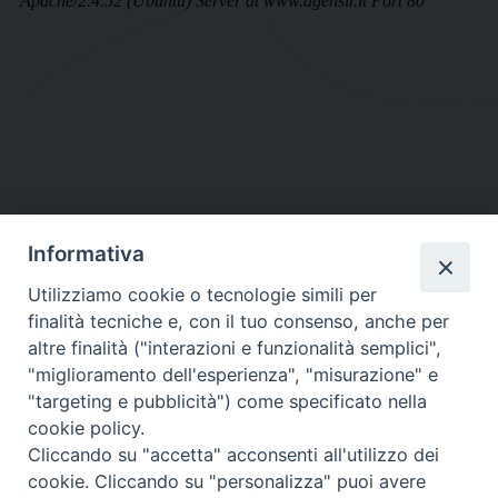
Informativa
DIOCESI SUBURBICARIA DI ALBANO
Utilizziamo cookie o tecnologie simili per
Contatti:
Tel.: 06.93268401 - Fax.: 06.9323844
finalità tecniche e, con il tuo consenso, anche per
E-mail:
curia@diocesidialbano.it
altre finalità ("interazioni e funzionalità semplici",
"miglioramento dell'esperienza", "misurazione" e
Orari:
dal Lunedì al Venerdì Ore: 9:00 - 13:00
"targeting e pubblicità") come specificato nella
cookie policy.
Orario ufficio Matrimoni:
Cliccando su "accetta" acconsenti all'utilizzo dei
Lunedì, Mercoledì e Venerdì, Ore 9:30 - 12:30
cookie. Cliccando su "personalizza" puoi avere