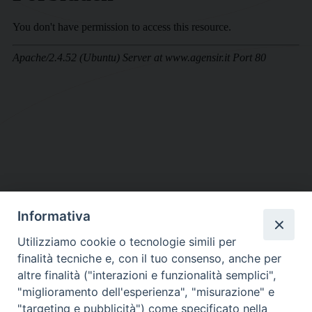
Informativa
DIOCESI SUBURBICARIA DI ALBANO
Utilizziamo cookie o tecnologie simili per
Contatti:
Tel.: 06.93268401 - Fax.: 06.9323844
finalità tecniche e, con il tuo consenso, anche per
E-mail:
curia@diocesidialbano.it
altre finalità ("interazioni e funzionalità semplici",
"miglioramento dell'esperienza", "misurazione" e
Orari:
dal Lunedì al Venerdì Ore: 9:00 - 13:00
"targeting e pubblicità") come specificato nella