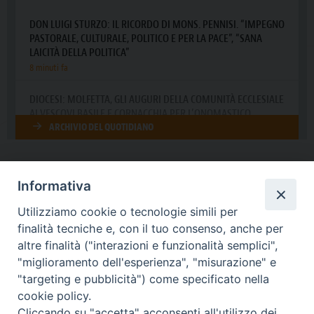
Informativa
DIOCESI SUBURBICARIA DI ALBANO
Utilizziamo cookie o tecnologie simili per
Contatti:
Tel.: 06.93268401 - Fax.: 06.9323844
finalità tecniche e, con il tuo consenso, anche per
E-mail:
curia@diocesidialbano.it
altre finalità ("interazioni e funzionalità semplici",
"miglioramento dell'esperienza", "misurazione" e
Orari:
dal Lunedì al Venerdì Ore: 9:00 - 13:00
"targeting e pubblicità") come specificato nella
cookie policy.
Orario ufficio Matrimoni:
Cliccando su "accetta" acconsenti all'utilizzo dei