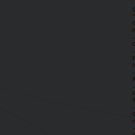
G
(
C
F
(
F
C
3
G
c
G