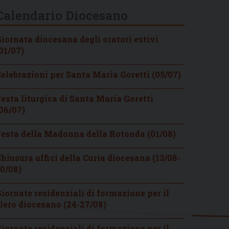
Calendario Diocesano
iornata diocesana degli oratori estivi
01/07)
elebrazioni per Santa Maria Goretti (05/07)
esta liturgica di Santa Maria Goretti
06/07)
esta della Madonna della Rotonda (01/08)
hiusura uffici della Curia diocesana (13/08-
0/08)
iornate residenziali di formazione per il
lero diocesano (24-27/08)
iornate residenziali di formazione per il