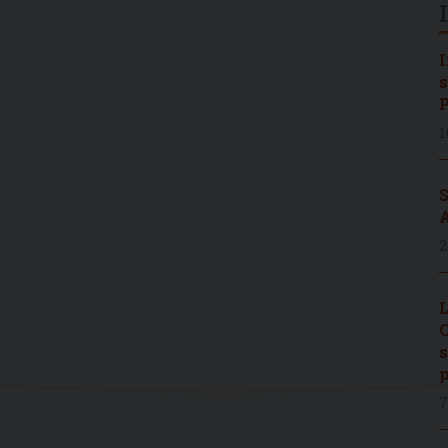
I
s
P
1
S
A
2
L
C
s
p
7