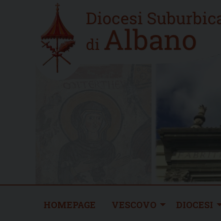
Skip
Home
to
new
content
HOMEPAGE
VESCOVO
DIOCESI