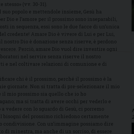
e stesso» (vv. 30-31).
al suo popolo e mettendole insieme, Gesù ha
r Dio e l’amore per il prossimo sono inseparabili,
 posti in sequenza, essi sono le due facce di un’unica
el credente! Amare Dio è vivere di Lui e per Lui,
 il nostro Dio è donazione senza riserve, è perdono
escere. Perciò, amare Dio vuol dire investire ogni
boratori nel servire senza riserve il nostro
ti e nel coltivare relazioni di comunione e di
icare chi è il prossimo, perché il prossimo è la
e giornate. Non si tratta di pre-selezionare il mio
 il mio prossimo sia quello che io ho
pagano; ma si tratta di avere occhi per vederlo e
o a vedere con lo sguardo di Gesù, ci porremo
N
. I bisogni del prossimo richiedono certamente
no condivisione. Con un’immagine possiamo dire
o di minestra, ma anche di un sorriso, di essere