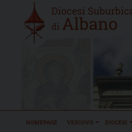
Skip
Home
to
new
content
HOMEPAGE
VESCOVO
DIOCESI