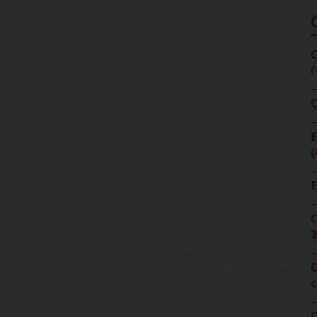
G
(
C
F
(
F
C
3
G
c
G