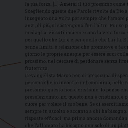
la tua forza. […] Amerai il tuo prossimo come t
Scegliendo queste due Parole rivolte da Dio 
insegnato una volta per sempre che l’amore pe
anzi, di più, si sostengono l’un l’altro. Pur se
medaglia: vissuti insieme sono la vera forza d
per quello che Lui è e per quello che Lui fa. E
senza limiti, è relazione che promuove e fa cr
giorno le proprie energie per essere suoi colla
prossimo, nel cercare di perdonare senza limi
fraternità.
L’evangelista Marco non si preoccupa di specif
persona che io incontro nel cammino, nelle mi
prossimo: questo non è cristiano. Io penso che
preselezionato: no, questo non è cristiano, è 
cuore per volere il suo bene. Se ci esercitiam
sempre in ascolto e accanto a chi ha bisogno
risposte efficaci, ma prima ancora domanda
che l’affamato ha bisogno non solo di un piatt