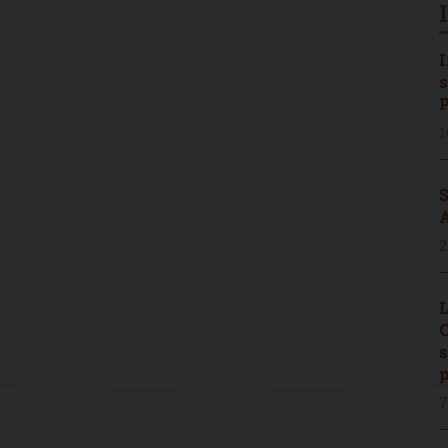
I
s
P
1
S
A
2
L
C
s
p
7