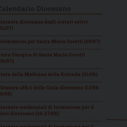
Calendario Diocesano
iornata diocesana degli oratori estivi
01/07)
elebrazioni per Santa Maria Goretti (05/07)
esta liturgica di Santa Maria Goretti
06/07)
esta della Madonna della Rotonda (01/08)
hiusura uffici della Curia diocesana (13/08-
0/08)
iornate residenziali di formazione per il
lero diocesano (24-27/08)
iornate residenziali di formazione per il