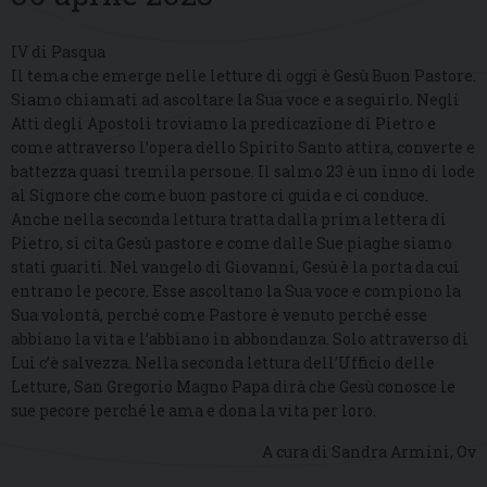
IV di Pasqua
Il tema che emerge nelle letture di oggi è Gesù Buon Pastore.
Siamo chiamati ad ascoltare la Sua voce e a seguirlo. Negli
Atti degli Apostoli troviamo la predicazione di Pietro e
come attraverso l’opera dello Spirito Santo attira, converte e
battezza quasi tremila persone. Il salmo 23 è un inno di lode
al Signore che come buon pastore ci guida e ci conduce.
Anche nella seconda lettura tratta dalla prima lettera di
Pietro, si cita Gesù pastore e come dalle Sue piaghe siamo
stati guariti. Nel vangelo di Giovanni, Gesù è la porta da cui
entrano le pecore. Esse ascoltano la Sua voce e compiono la
Sua volontà, perché come Pastore è venuto perché esse
abbiano la vita e l’abbiano in abbondanza. Solo attraverso di
Lui c’è salvezza. Nella seconda lettura dell’Ufficio delle
Letture, San Gregorio Magno Papa dirà che Gesù conosce le
sue pecore perché le ama e dona la vita per loro.
A cura di Sandra Armini, Ov