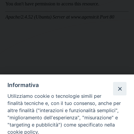
Informativa
DIOCESI SUBURBICARIA DI ALBANO
Utilizziamo cookie o tecnologie simili per
Contatti:
Tel.: 06.93268401 - Fax.: 06.9323844
finalità tecniche e, con il tuo consenso, anche per
E-mail:
curia@diocesidialbano.it
altre finalità ("interazioni e funzionalità semplici",
"miglioramento dell'esperienza", "misurazione" e
Orari:
dal Lunedì al Venerdì Ore: 9:00 - 13:00
"targeting e pubblicità") come specificato nella
cookie policy.