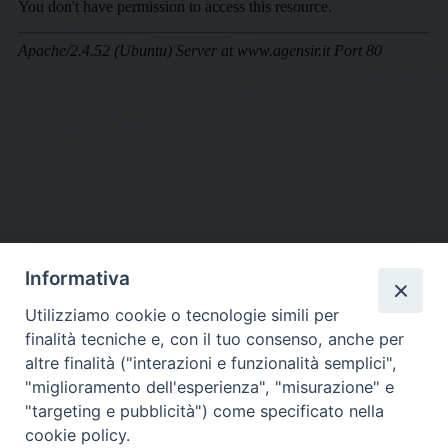
Informativa
DIOCESI SUBURBICARIA DI ALBANO
Utilizziamo cookie o tecnologie simili per
Contatti:
Tel.: 06.93268401 - Fax.: 06.9323844
finalità tecniche e, con il tuo consenso, anche per
E-mail:
curia@diocesidialbano.it
altre finalità ("interazioni e funzionalità semplici",
"miglioramento dell'esperienza", "misurazione" e
Orari:
dal Lunedì al Venerdì Ore: 9:00 - 13:00
"targeting e pubblicità") come specificato nella
cookie policy.
Orario ufficio Matrimoni: