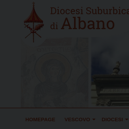
Skip
Home
to
new
content
HOMEPAGE
VESCOVO
DIOCESI