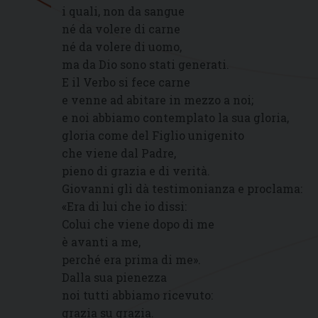
i quali, non da sangue
né da volere di carne
né da volere di uomo,
ma da Dio sono stati generati.
E il Verbo si fece carne
e venne ad abitare in mezzo a noi;
e noi abbiamo contemplato la sua gloria,
gloria come del Figlio unigenito
che viene dal Padre,
pieno di grazia e di verità.
Giovanni gli dà testimonianza e proclama:
«Era di lui che io dissi:
Colui che viene dopo di me
è avanti a me,
perché era prima di me».
Dalla sua pienezza
noi tutti abbiamo ricevuto:
grazia su grazia.