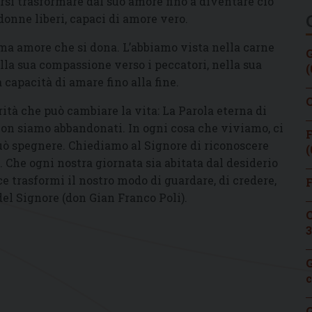
iarsi trasformare dal suo amore fino a diventare ciò
donne liberi, capaci di amore vero.
 ma amore che si dona. L’abbiamo vista nella carne
G
ella sua compassione verso i peccatori, nella sua
(
a capacità di amare fino alla fine.
C
tà che può cambiare la vita: La Parola eterna di
Non siamo abbandonati. In ogni cosa che viviamo, ci
F
 spegnere. Chiediamo al Signore di riconoscere
(
. Che ogni nostra giornata sia abitata dal desiderio
ce trasformi il nostro modo di guardare, di credere,
F
del Signore (don Gian Franco Poli).
C
3
G
c
G