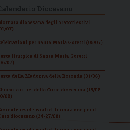
Calendario Diocesano
iornata diocesana degli oratori estivi
01/07)
elebrazioni per Santa Maria Goretti (05/07)
esta liturgica di Santa Maria Goretti
06/07)
esta della Madonna della Rotonda (01/08)
hiusura uffici della Curia diocesana (13/08-
0/08)
iornate residenziali di formazione per il
lero diocesano (24-27/08)
iornate residenziali di formazione per il