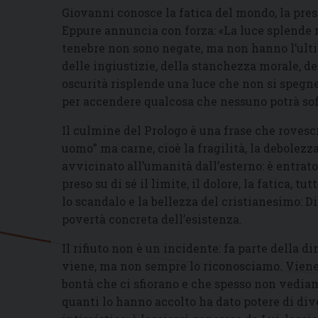
Giovanni conosce la fatica del mondo, la prese
Eppure annuncia con forza: «La luce splende n
tenebre non sono negate, ma non hanno l’ultim
delle ingiustizie, della stanchezza morale, de
oscurità risplende una luce che non si spegne:
per accendere qualcosa che nessuno potrà sof
Il culmine del Prologo è una frase che rovescia
uomo” ma carne, cioè la fragilità, la debolezza
avvicinato all’umanità dall’esterno: è entrato
preso su di sé il limite, il dolore, la fatica, t
lo scandalo e la bellezza del cristianesimo: Di
povertà concreta dell’esistenza.
Il rifiuto non è un incidente: fa parte della 
viene, ma non sempre lo riconosciamo. Viene ne
bontà che ci sfiorano e che spesso non vediam
quanti lo hanno accolto ha dato potere di dive