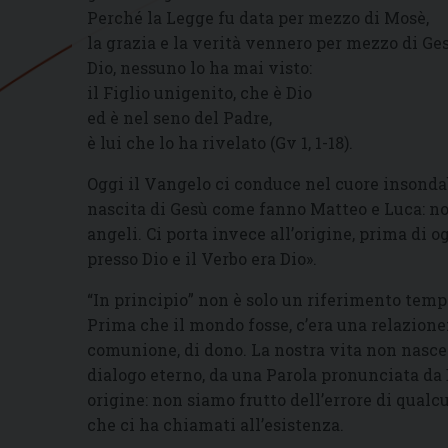
Perché la Legge fu data per mezzo di Mosè,
la grazia e la verità vennero per mezzo di Ges
Dio, nessuno lo ha mai visto:
il Figlio unigenito, che è Dio
ed è nel seno del Padre,
è lui che lo ha rivelato (Gv 1, 1-18).
Oggi il Vangelo ci conduce nel cuore insondab
nascita di Gesù come fanno Matteo e Luca: non
angeli. Ci porta invece all’origine, prima di og
presso Dio e il Verbo era Dio».
“In principio” non è solo un riferimento tempor
Prima che il mondo fosse, c’era una relazione:
comunione, di dono. La nostra vita non nasce
dialogo eterno, da una Parola pronunciata da
origine: non siamo frutto dell’errore di qual
che ci ha chiamati all’esistenza.