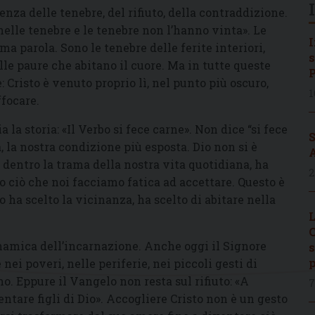
nza delle tenebre, del rifiuto, della contraddizione.
elle tenebre e le tenebre non l’hanno vinta». Le
I
a parola. Sono le tenebre delle ferite interiori,
s
lle paure che abitano il cuore. Ma in tutte queste
P
 Cristo è venuto proprio lì, nel punto più oscuro,
1
focare.
 la storia: «Il Verbo si fece carne». Non dice “si fece
S
, la nostra condizione più esposta. Dio non si è
A
 dentro la trama della nostra vita quotidiana, ha
2
utto ciò che noi facciamo fatica ad accettare. Questo è
o ha scelto la vicinanza, ha scelto di abitare nella
L
C
dinamica dell’incarnazione. Anche oggi il Signore
s
p
i poveri, nelle periferie, nei piccoli gesti di
o. Eppure il Vangelo non resta sul rifiuto: «A
7
ntare figli di Dio». Accogliere Cristo non è un gesto