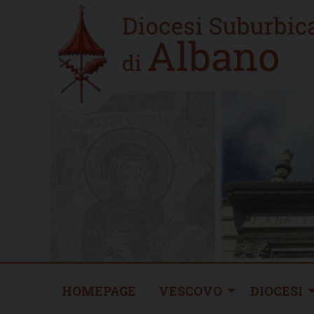
Skip
Home
to
new
content
HOMEPAGE
VESCOVO
DIOCESI