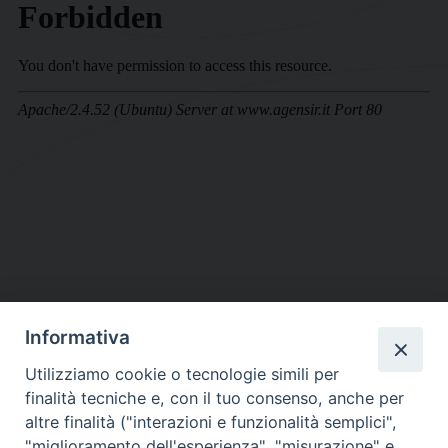
Informativa
DIOCESI SUBURBICARIA DI ALBANO
Utilizziamo cookie o tecnologie simili per
Contatti:
Tel.: 06.93268401 - Fax.: 06.9323844
finalità tecniche e, con il tuo consenso, anche per
E-mail:
curia@diocesidialbano.it
altre finalità ("interazioni e funzionalità semplici",
"miglioramento dell'esperienza", "misurazione" e