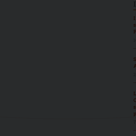
I
s
P
1
S
A
2
L
C
s
p
7