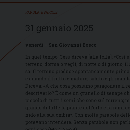
PAROLA & PAROLE
31 gennaio 2025
venerdì – San Giovanni Bosco
In quel tempo, Gesù diceva [alla folla]: «Così 
terreno; dorma o vegli, di notte o di giorno, i
sa. Il terreno produce spontaneamente prima lo 
e quando il frutto è maturo, subito egli manda 
Diceva: «A che cosa possiamo paragonare il r
descriverlo? È come un granello di senape che
piccolo di tutti i semi che sono sul terreno;
grande di tutte le piante dell’orto e fa rami co
nido alla sua ombra». Con molte parabole dell
potevano intendere. Senza parabole non parlav
ogni cosa (Mc 4, 26-34).