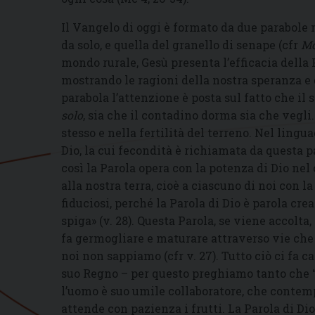
Il Vangelo di oggi è formato da due parabole 
da solo, e quella del granello di senape (cfr
M
mondo rurale, Gesù presenta l’efficacia della 
mostrando le ragioni della nostra speranza e 
parabola l’attenzione è posta sul fatto che il 
solo
, sia che il contadino dorma sia che vegli
stesso e nella fertilità del terreno. Nel lingu
Dio, la cui fecondità è richiamata da questa p
così la Parola opera con la potenza di Dio nel 
alla nostra terra, cioè a ciascuno di noi con 
fiduciosi, perché la Parola di Dio è parola cre
spiga» (v. 28). Questa Parola, se viene accolta,
fa germogliare e maturare attraverso vie ch
noi non sappiamo (cfr v. 27). Tutto ciò ci fa c
suo Regno – per questo preghiamo tanto che “v
l’uomo è suo umile collaboratore, che contemp
attende con pazienza i frutti. La Parola di Dio 