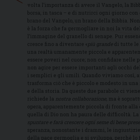
volta l’importanza di avere il Vangelo, la Bib
borsa, in tasca – e di nutrirci ogni giorno co
brano del Vangelo, un brano della Bibbia. No
è la forza che fa germogliare in noi la vita d
l’immagine del granello di senape. Pur esse
cresce fino a diventare «
più grande
di tutte le
una realtà umanamente piccola e apparenteme
essere poveri nel cuore; non confidare nelle p
non agire per essere importanti agli occhi del
i semplici e gli umili. Quando viviamo così, a
trasforma ciò che è piccolo e modesto in una
e della storia. Da queste due parabole ci vie
richiede la
nostra collaborazione
, ma è soprat
opera, apparentemente piccola di fronte alla 
quella di Dio non ha paura delle difficoltà. La
spuntare e farà crescere ogni seme di bene prese
speranza, nonostante i drammi, le ingiustizie
della pace germoglia e si sviluppa, perché lo