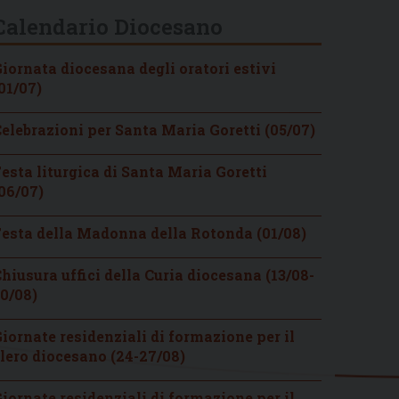
Calendario Diocesano
iornata diocesana degli oratori estivi
01/07)
elebrazioni per Santa Maria Goretti (05/07)
esta liturgica di Santa Maria Goretti
06/07)
esta della Madonna della Rotonda (01/08)
hiusura uffici della Curia diocesana (13/08-
0/08)
iornate residenziali di formazione per il
lero diocesano (24-27/08)
iornate residenziali di formazione per il