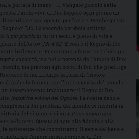
bia, a portata di mano – il Vangelo piccolo nella
n questa Parola viva di Dio: leggere ogni giorno un
n dimenticare mai questo, per favore. Perché questa
el Regno di Dio. La seconda parabola utilizza
ndo
il più piccolo
di tutti i semi, è pieno di vita e
 piante dell’orto» (
Mc
4,32). E così è il Regno di Dio:
nte irrilevante. Per entrare a farne parte bisogna
roprie capacità, ma nella potenza dell’amore di Dio;
 mondo, ma preziosi agli occhi di Dio, che predilige
ttraverso di noi irrompe la forza di Cristo e
 realtà che fa fermentare l’intera massa del mondo
ne un insegnamento importante: il Regno di Dio
tutto
iniziativa e dono del Signore
. La nostra debole
complessità dei problemi del mondo, se inserita in
 vittoria del Signore è sicura:
il suo amore farà
nte sulla terra
. Questo ci apre alla fiducia e alla
, le sofferenze che incontriamo. Il seme del bene e
 fa maturare l’amore misericordioso di Dio