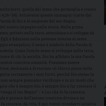
molto brevi: quella del seme che germoglia e cresce
c
4,26–34). Attraverso queste immagini tratte dal
Parola di Dio e le esigenze del suo Regno,
del nostro impegno nella storia. Nella prima
seme, gettato nella terra,
attecchisce e si sviluppa da
. Egli è fiducioso nella potenza interna al seme
aggio evangelico, il seme è simbolo della Parola di
arabola. Come l’umile seme si sviluppa nella terra,
cuore di chi la ascolta. Dio ha affidato la sua Parola
la nostra concreta umanità. Possiamo essere
atrice, destinata a diventare «il chicco pieno nella
 porta certamente i suoi frutti, perché Dio stesso la
e non sempre possiamo verificare e in un modo che
apire che è sempre Dio, è sempre Dio a far crescere il
N
enga il tuo Regno” – è Lui che lo fa crescere,
la e gioisce dell’azione creatrice divina e ne
fa crescere, dà vita. E qui vorrei ricordarvi un’altra