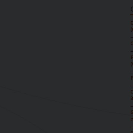
G
(
C
F
(
F
C
3
G
c
G