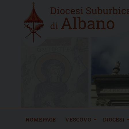
Skip
Home
to
new
content
HOMEPAGE
VESCOVO
DIOCESI