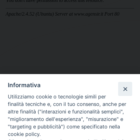
Informativa
DIOCESI SUBURBICARIA DI ALBANO
Utilizziamo cookie o tecnologie simili per
Contatti:
Tel.: 06.93268401 - Fax.: 06.9323844
finalità tecniche e, con il tuo consenso, anche per
E-mail:
curia@diocesidialbano.it
altre finalità ("interazioni e funzionalità semplici",
"miglioramento dell'esperienza", "misurazione" e
Orari:
dal Lunedì al Venerdì Ore: 9:00 - 13:00
"targeting e pubblicità") come specificato nella
cookie policy.
Orario ufficio Matrimoni: