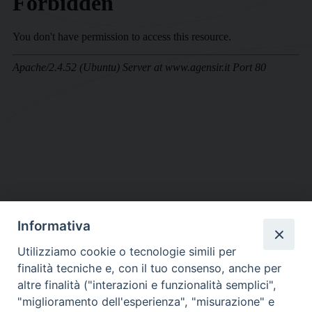
Informativa
DIOCESI SUBURBICARIA DI ALBANO
Utilizziamo cookie o tecnologie simili per
Contatti:
Tel.: 06.93268401 - Fax.: 06.9323844
finalità tecniche e, con il tuo consenso, anche per
E-mail:
curia@diocesidialbano.it
altre finalità ("interazioni e funzionalità semplici",
"miglioramento dell'esperienza", "misurazione" e
Orari:
dal Lunedì al Venerdì Ore: 9:00 - 13:00