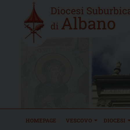
Skip
Home
to
new
content
HOMEPAGE
VESCOVO
DIOCESI