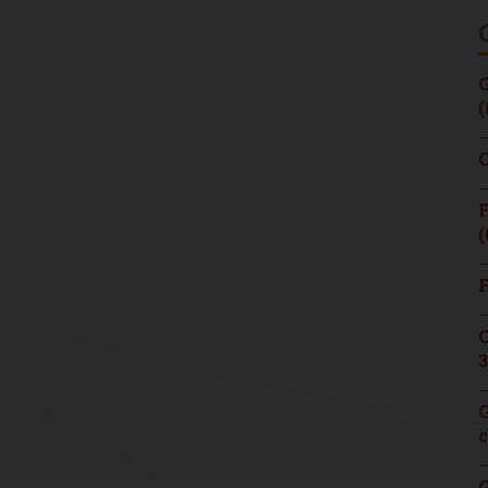
G
(
C
F
(
F
C
3
G
c
G