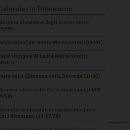
Calendario Diocesano
iornata diocesana degli oratori estivi
01/07)
elebrazioni per Santa Maria Goretti (05/07)
esta liturgica di Santa Maria Goretti
06/07)
esta della Madonna della Rotonda (01/08)
hiusura uffici della Curia diocesana (13/08-
0/08)
iornate residenziali di formazione per il
lero diocesano (24-27/08)
iornate residenziali di formazione per il