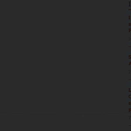
I
s
P
1
S
A
2
L
C
s
p
7