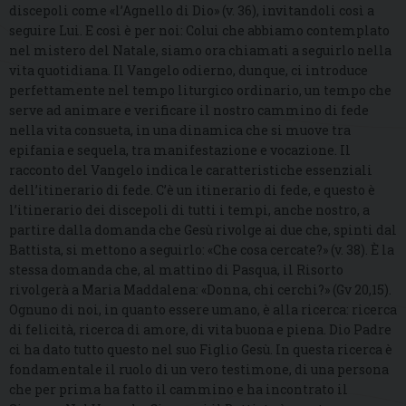
discepoli come «l’Agnello di Dio» (v. 36), invitandoli così a
seguire Lui. E così è per noi: Colui che abbiamo contemplato
nel mistero del Natale, siamo ora chiamati a seguirlo nella
vita quotidiana. Il Vangelo odierno, dunque, ci introduce
perfettamente nel tempo liturgico ordinario, un tempo che
serve ad animare e verificare il nostro cammino di fede
nella vita consueta, in una dinamica che si muove tra
epifania e sequela, tra manifestazione e vocazione. Il
racconto del Vangelo indica le caratteristiche essenziali
dell’itinerario di fede. C’è un itinerario di fede, e questo è
l’itinerario dei discepoli di tutti i tempi, anche nostro, a
partire dalla domanda che Gesù rivolge ai due che, spinti dal
Battista, si mettono a seguirlo: «Che cosa cercate?» (v. 38). È la
stessa domanda che, al mattino di Pasqua, il Risorto
rivolgerà a Maria Maddalena: «Donna, chi cerchi?» (Gv 20,15).
Ognuno di noi, in quanto essere umano, è alla ricerca: ricerca
di felicità, ricerca di amore, di vita buona e piena. Dio Padre
ci ha dato tutto questo nel suo Figlio Gesù. In questa ricerca è
fondamentale il ruolo di un vero testimone, di una persona
che per prima ha fatto il cammino e ha incontrato il