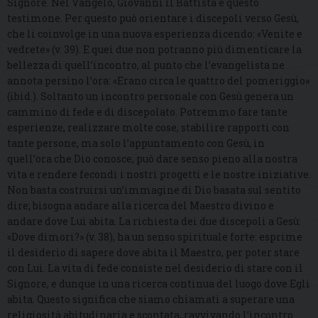
Signore. Nel Vangelo, Giovanni il Battista è questo
testimone. Per questo può orientare i discepoli verso Gesù,
che li coinvolge in una nuova esperienza dicendo: «Venite e
vedrete» (v. 39). E quei due non potranno più dimenticare la
bellezza di quell’incontro, al punto che l’evangelista ne
annota persino l’ora: «Erano circa le quattro del pomeriggio»
(ibid.). Soltanto un incontro personale con Gesù genera un
cammino di fede e di discepolato. Potremmo fare tante
esperienze, realizzare molte cose, stabilire rapporti con
tante persone, ma solo l’appuntamento con Gesù, in
quell’ora che Dio conosce, può dare senso pieno alla nostra
vita e rendere fecondi i nostri progetti e le nostre iniziative.
Non basta costruirsi un’immagine di Dio basata sul sentito
dire; bisogna andare alla ricerca del Maestro divino e
andare dove Lui abita. La richiesta dei due discepoli a Gesù:
«Dove dimori?» (v. 38), ha un senso spirituale forte: esprime
il desiderio di sapere dove abita il Maestro, per poter stare
con Lui. La vita di fede consiste nel desiderio di stare con il
Signore, e dunque in una ricerca continua del luogo dove Egli
abita. Questo significa che siamo chiamati a superare una
religiosità abitudinaria e scontata, ravvivando l’incontro