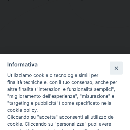
Informativa
DIOCESI SUBURBICARIA DI ALBANO
Utilizziamo cookie o tecnologie simili per
Contatti:
Tel.: 06.93268401 - Fax.: 06.9323844
finalità tecniche e, con il tuo consenso, anche per
E-mail:
curia@diocesidialbano.it
altre finalità ("interazioni e funzionalità semplici",
"miglioramento dell'esperienza", "misurazione" e
Orari:
dal Lunedì al Venerdì Ore: 9:00 - 13:00
"targeting e pubblicità") come specificato nella
cookie policy.
Orario ufficio Matrimoni:
Cliccando su "accetta" acconsenti all'utilizzo dei
Lunedì, Mercoledì e Venerdì, Ore 9:30 - 12:30
cookie. Cliccando su "personalizza" puoi avere