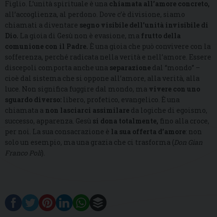
Figlio. L’unità spirituale è una
chiamata all’amore concreto
,
all’accoglienza, al perdono. Dove c’è divisione, siamo
chiamati a diventare
segno visibile dell’unità invisibile di
Dio
.
La gioia di Gesù non è evasione, ma
frutto della
comunione con il Padre
.
È una gioia che può convivere con la
sofferenza, perché radicata nella verità e nell’amore. Essere
discepoli comporta anche una
separazione
dal “mondo” –
cioè dal sistema che si oppone all’amore, alla verità, alla
luce. Non significa fuggire dal mondo, ma
vivere con uno
sguardo diverso
:
libero, profetico, evangelico. È una
chiamata a
non lasciarci assimilare
da logiche di egoismo,
successo, apparenza. Gesù
si dona totalmente
,
fino alla croce,
per noi. La sua consacrazione è
la sua offerta d’amore
: non
solo un esempio, ma una grazia che ci trasforma (
Don Gian
Franco Poli
).