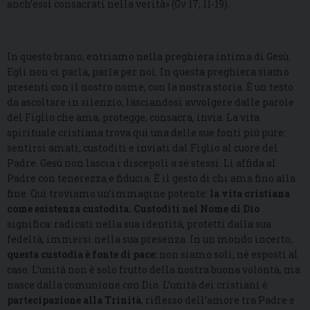
anch’essi consacrati nella verità» (Gv 17, 11-19).
In questo brano, entriamo nella preghiera intima di Gesù.
Egli non ci parla, parla per noi. In questa preghiera siamo
presenti con il nostro nome, con la nostra storia. È un testo
da ascoltare in silenzio, lasciandosi avvolgere dalle parole
del Figlio che ama, protegge, consacra, invia. La vita
spirituale cristiana trova qui una delle sue fonti più pure:
sentirsi amati, custoditi e inviati dal Figlio al cuore del
Padre. Gesù non lascia i discepoli a sé stessi. Li affida al
Padre con tenerezza e fiducia. È il gesto di chi ama fino alla
fine. Qui troviamo un’immagine potente:
la vita cristiana
come esistenza custodita
.
Custoditi nel Nome di Dio
significa: radicati nella sua identità, protetti dalla sua
fedeltà, immersi nella sua presenza. In un mondo incerto,
questa custodia è fonte di pace
:
non siamo soli, né esposti al
caso. L’unità non è solo frutto della nostra buona volontà, ma
nasce dalla comunione con Dio. L’unità dei cristiani è
partecipazione alla Trinità
, riflesso dell’amore tra Padre e