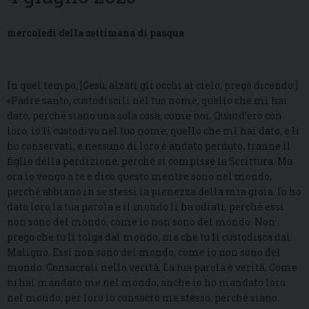
mercoledì della settimana di pasqua
In quel tempo, [Gesù, alzàti gli occhi al cielo, pregò dicendo:]
«Padre santo, custodiscili nel tuo nome, quello che mi hai
dato, perché siano una sola cosa, come noi. Quand’ero con
loro, io li custodivo nel tuo nome, quello che mi hai dato, e li
ho conservati, e nessuno di loro è andato perduto, tranne il
figlio della perdizione, perché si compisse la Scrittura. Ma
ora io vengo a te e dico questo mentre sono nel mondo,
perché abbiano in se stessi la pienezza della mia gioia. Io ho
dato loro la tua parola e il mondo li ha odiati, perché essi
non sono del mondo, come io non sono del mondo. Non
prego che tu li tolga dal mondo, ma che tu li custodisca dal
Maligno. Essi non sono del mondo, come io non sono del
mondo. Consacrali nella verità. La tua parola è verità. Come
tu hai mandato me nel mondo, anche io ho mandato loro
nel mondo; per loro io consacro me stesso, perché siano