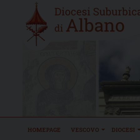
Skip
Home
to
new
content
HOMEPAGE
VESCOVO
DIOCESI