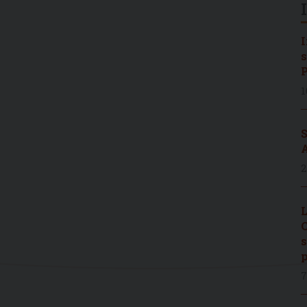
I
s
P
1
S
A
2
L
C
s
p
7