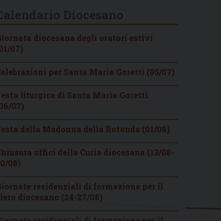
Calendario Diocesano
iornata diocesana degli oratori estivi
01/07)
elebrazioni per Santa Maria Goretti (05/07)
esta liturgica di Santa Maria Goretti
06/07)
esta della Madonna della Rotonda (01/08)
hiusura uffici della Curia diocesana (13/08-
0/08)
iornate residenziali di formazione per il
lero diocesano (24-27/08)
iornate residenziali di formazione per il