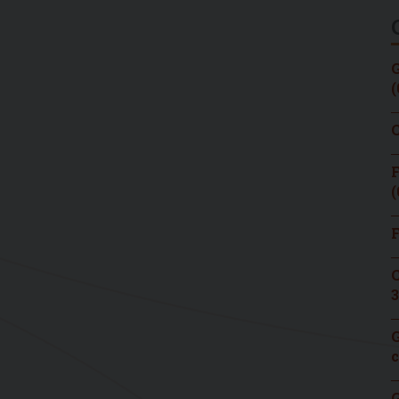
G
(
C
F
(
F
C
3
G
c
G