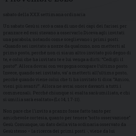
sabato della XXX settimana ordinaria
Un sabato Gesù si recò a casa di uno dei capi dei farisei per
pranzare ed essi stavano a osservarlo.Diceva agli invitati
una parabola, notando come sceglievano i primi posti:
«Quando sei invitato a nozze da qualcuno, non metterti al
primo posto, perché non ci sia un altro invitato più degno di
te, e colui che ha invitato te e lui venga a dirti: “Cedigli il
posto!”. Allora dovrai con vergogna occupare l’ultimo posto.
Invece, quando sei invitato, va’ a metterti all’ultimo posto,
perché quando viene colui che ti ha invitato ti dica: “Amico,
vieni più avanti!”. Allora ne avrai onore davanti a tutti i
commensali. Perché chiunque si esalta sarà umiliato, e chi
si umilia sarà esaltato» (Lc 14, 1.7-11).
Non pare che l’invito a pranzo fosse fatto tanto per
amichevole cortesia, quanto per tenere “sotto osservazione”
Gesù. Comunque, un dato della vita ordinaria osservato da
Gesù stesso – la ricerca dei primi posti -, viene da lui