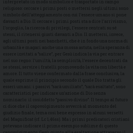
interpretato in modo simbolico e trasportato in campo
religioso: cercare i primi posti o mettersi negli ultimi sono
simbolo dell’atteggiamento con cui l’essere umano si pone
davanti a Dio. Il cercare i primi posti sta a dire l’arrivismo,
l’orgoglio, la ricerca di privilegi, l’essere centrati su sé
stessi, il ritenersi giusti davanti a Dio. Il mettersi, invece,
agli ultimi posti nei banchetti, che è in fondo una norma di
urbanità e magari anche una mossa astuta, nella speranza di
essere invitati a “salire”, per Gesù indica la via per entrare
nel suo regno: l’umiltà, la semplicità, l’essere decentrati da
se stessi, servire i fratelli promovendo la vita con libertà e
amore. Il tutto viene confermato dalla frase conclusiva, la
quale esprime il principio secondo il quale Dio tratta gli
esseri umani: i passivi “sarà umiliato”, “sarà esaltato”, sono
caratteristici per indicare un’azione di Dio senza
nominarlo: il cosiddetto “passivo divino”. Il tempo al futuro
ci dice che il capovolgimento avverrà al momento del
giudizio finale, tema così bene espresso in alcuni versetti
del Magnificat (cf. Lc 1,46ss). Ma i primi predicatori cristiani
potevano indicare il primo esempio sublime di questo
capovolgimento: Gesù, giunto alla esaltazione attraverso il