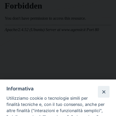
Informativa
DIOCESI SUBURBICARIA DI ALBANO
Utilizziamo cookie o tecnologie simili per
Contatti:
Tel.: 06.93268401 - Fax.: 06.9323844
finalità tecniche e, con il tuo consenso, anche per
E-mail:
curia@diocesidialbano.it
altre finalità ("interazioni e funzionalità semplici",