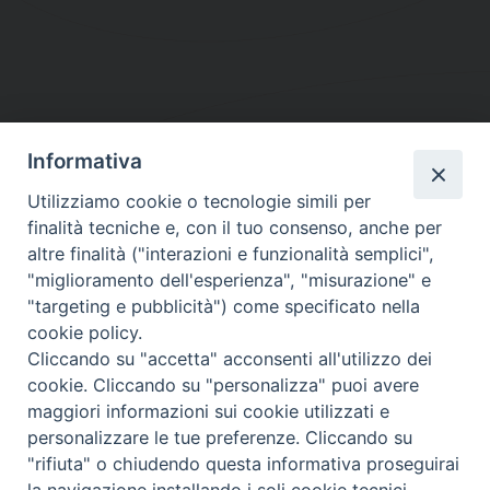
Informativa
DIOCESI SUBURBICARIA DI ALBANO
Utilizziamo cookie o tecnologie simili per
Contatti:
Tel.: 06.93268401 - Fax.: 06.9323844
finalità tecniche e, con il tuo consenso, anche per
E-mail:
curia@diocesidialbano.it
altre finalità ("interazioni e funzionalità semplici",
"miglioramento dell'esperienza", "misurazione" e
Orari:
dal Lunedì al Venerdì Ore: 9:00 - 13:00
"targeting e pubblicità") come specificato nella
cookie policy.
Orario ufficio Matrimoni:
Cliccando su "accetta" acconsenti all'utilizzo dei
Lunedì, Mercoledì e Venerdì, Ore 9:30 - 12:30
cookie. Cliccando su "personalizza" puoi avere
maggiori informazioni sui cookie utilizzati e
personalizzare le tue preferenze. Cliccando su
"rifiuta" o chiudendo questa informativa proseguirai
Diocesi Suburbicaria di Albano