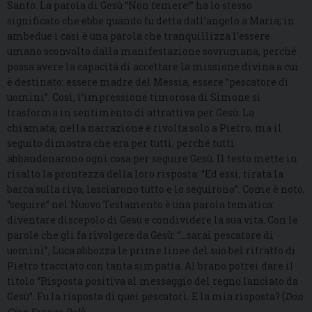
Santo. La parola di Gesù “Non temere!” ha lo stesso
significato che ebbe quando fu detta dall’angelo a Maria; in
ambedue i casi è una parola che tranquillizza l’essere
umano sconvolto dalla manifestazione sovrumana, perché
possa avere la capacità di accettare la missione divina a cui
è destinato: essere madre del Messia, essere “pescatore di
uomini”. Così, l’impressione timorosa di Simone si
trasforma in sentimento di attrattiva per Gesù. La
chiamata, nella narrazione è rivolta solo a Pietro, ma il
seguito dimostra che era per tutti, perché tutti
abbandonarono ogni cosa per seguire Gesù. Il testo mette in
risalto la prontezza della loro risposta: “Ed essi, tirata la
barca sulla riva, lasciarono tutto e lo seguirono”. Come è noto,
“seguire” nel Nuovo Testamento è una parola tematica:
diventare discepolo di Gesù e condividere la sua vita. Con le
parole che gli fa rivolgere da Gesù: “…sarai pescatore di
uomini”, Luca abbozza le prime linee del suo bel ritratto di
Pietro tracciato con tanta simpatia. Al brano potrei dare il
titolo “Risposta positiva al messaggio del regno lanciato da
Gesù”. Fu la risposta di quei pescatori. E la mia risposta? (
Don
Gian Franco Poli
).