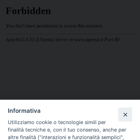
Informativa
DIOCESI SUBURBICARIA DI ALBANO
Utilizziamo cookie o tecnologie simili per
Contatti:
Tel.: 06.93268401 - Fax.: 06.9323844
finalità tecniche e, con il tuo consenso, anche per
E-mail:
curia@diocesidialbano.it
altre finalità ("interazioni e funzionalità semplici",