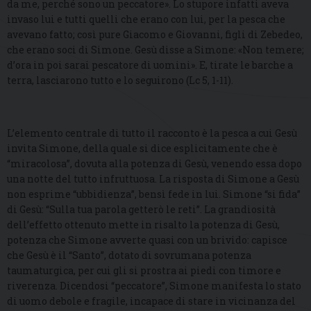
da me, perché sono un peccatore». Lo stupore infatti aveva
invaso lui e tutti quelli che erano con lui, per la pesca che
avevano fatto; così pure Giacomo e Giovanni, figli di Zebedeo,
che erano soci di Simone. Gesù disse a Simone: «Non temere;
d’ora in poi sarai pescatore di uomini». E, tirate le barche a
terra, lasciarono tutto e lo seguirono (Lc 5, 1-11).
L’elemento centrale di tutto il racconto è la pesca a cui Gesù
invita Simone, della quale si dice esplicitamente che è
“miracolosa”, dovuta alla potenza di Gesù, venendo essa dopo
una notte del tutto infruttuosa. La risposta di Simone a Gesù
non esprime “ubbidienza”, bensì fede in lui. Simone “si fida”
di Gesù: “Sulla tua parola getterò le reti”. La grandiosità
dell’effetto ottenuto mette in risalto la potenza di Gesù,
potenza che Simone avverte quasi con un brivido: capisce
che Gesù è il “Santo”, dotato di sovrumana potenza
taumaturgica, per cui gli si prostra ai piedi con timore e
riverenza. Dicendosi “peccatore”, Simone manifesta lo stato
di uomo debole e fragile, incapace di stare in vicinanza del