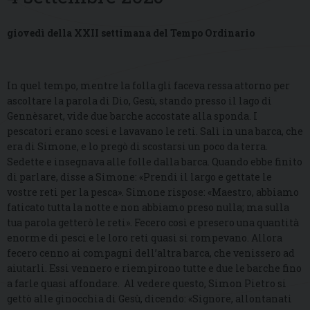
giovedì della XXII settimana del Tempo Ordinario
In quel tempo, mentre la folla gli faceva ressa attorno per
ascoltare la parola di Dio, Gesù, stando presso il lago di
Gennèsaret, vide due barche accostate alla sponda. I
pescatori erano scesi e lavavano le reti. Salì in una barca, che
era di Simone, e lo pregò di scostarsi un poco da terra.
Sedette e insegnava alle folle dalla barca. Quando ebbe finito
di parlare, disse a Simone: «Prendi il largo e gettate le
vostre reti per la pesca». Simone rispose: «Maestro, abbiamo
faticato tutta la notte e non abbiamo preso nulla; ma sulla
tua parola getterò le reti». Fecero così e presero una quantità
enorme di pesci e le loro reti quasi si rompevano. Allora
fecero cenno ai compagni dell’altra barca, che venissero ad
aiutarli. Essi vennero e riempirono tutte e due le barche fino
a farle quasi affondare. Al vedere questo, Simon Pietro si
gettò alle ginocchia di Gesù, dicendo: «Signore, allontanati