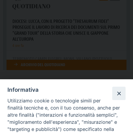
Informativa
DIOCESI SUBURBICARIA DI ALBANO
Utilizziamo cookie o tecnologie simili per
Contatti:
Tel.: 06.93268401 - Fax.: 06.9323844
finalità tecniche e, con il tuo consenso, anche per
E-mail:
curia@diocesidialbano.it
altre finalità ("interazioni e funzionalità semplici",
"miglioramento dell'esperienza", "misurazione" e
Orari:
dal Lunedì al Venerdì Ore: 9:00 - 13:00
"targeting e pubblicità") come specificato nella