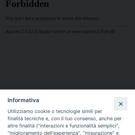
Informativa
DIOCESI SUBURBICARIA DI ALBANO
Utilizziamo cookie o tecnologie simili per
Contatti:
Tel.: 06.93268401 - Fax.: 06.9323844
finalità tecniche e, con il tuo consenso, anche per
E-mail:
curia@diocesidialbano.it
altre finalità ("interazioni e funzionalità semplici",
"miglioramento dell'esperienza", "misurazione" e