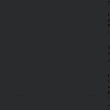
I
s
P
1
S
A
2
L
C
s
p
7