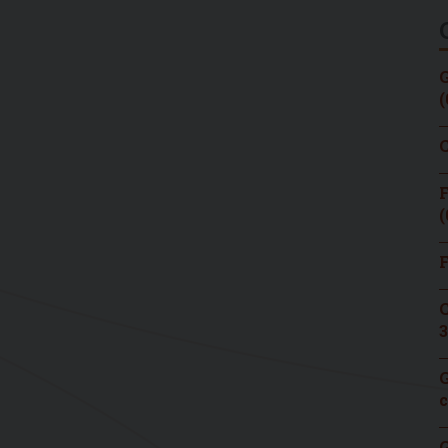
G
(
C
F
(
F
C
3
G
c
G