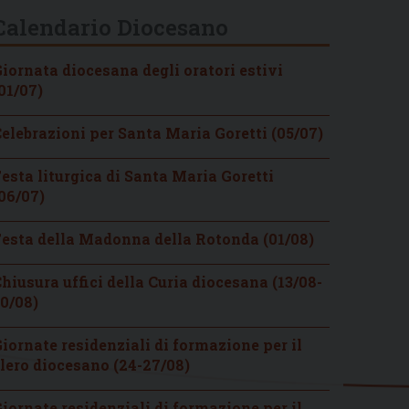
Calendario Diocesano
iornata diocesana degli oratori estivi
01/07)
elebrazioni per Santa Maria Goretti (05/07)
esta liturgica di Santa Maria Goretti
06/07)
esta della Madonna della Rotonda (01/08)
hiusura uffici della Curia diocesana (13/08-
0/08)
iornate residenziali di formazione per il
lero diocesano (24-27/08)
iornate residenziali di formazione per il