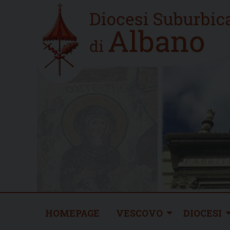
Skip
Home
to
new
content
HOMEPAGE
VESCOVO
DIOCESI