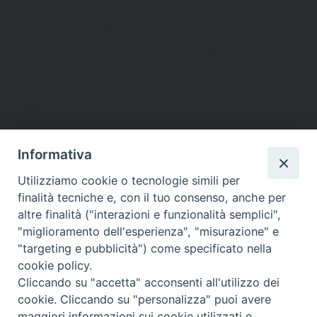
Informativa
DIOCESI SUBURBICARIA DI ALBANO
Utilizziamo cookie o tecnologie simili per
Contatti:
Tel.: 06.93268401 - Fax.: 06.9323844
finalità tecniche e, con il tuo consenso, anche per
E-mail:
curia@diocesidialbano.it
altre finalità ("interazioni e funzionalità semplici",
"miglioramento dell'esperienza", "misurazione" e
Orari:
dal Lunedì al Venerdì Ore: 9:00 - 13:00
"targeting e pubblicità") come specificato nella
cookie policy.
Orario ufficio Matrimoni:
Cliccando su "accetta" acconsenti all'utilizzo dei
Lunedì, Mercoledì e Venerdì, Ore 9:30 - 12:30
cookie. Cliccando su "personalizza" puoi avere
maggiori informazioni sui cookie utilizzati e