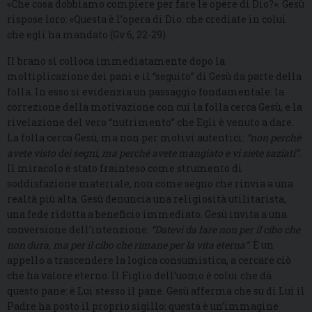
«Che cosa dobbiamo compiere per fare le opere di Dio?». Gesù
rispose loro: «Questa è l’opera di Dio: che crediate in colui
che egli ha mandato (Gv 6, 22-29).
Il brano si colloca immediatamente dopo la
moltiplicazione dei pani e il “seguito” di Gesù da parte della
folla. In esso si evidenzia un passaggio fondamentale: la
correzione della motivazione con cui la folla cerca Gesù, e la
rivelazione del vero “nutrimento” che Egli è venuto a dare.
La folla cerca Gesù, ma non per motivi autentici:
“non perché
avete visto dei segni, ma perché avete mangiato e vi siete saziati”
.
Il miracolo è stato frainteso come strumento di
soddisfazione materiale, non come segno che rinvia a una
realtà più alta. Gesù denuncia una religiosità utilitarista,
una fede ridotta a beneficio immediato. Gesù invita a una
conversione dell’intenzione:
“Datevi da fare non per il cibo che
non dura, ma per il cibo che rimane per la vita eterna”
. È un
appello a trascendere la logica consumistica, a cercare ciò
che ha valore eterno. Il Figlio dell’uomo è colui che dà
questo pane: è Lui stesso il pane. Gesù afferma che su di Lui il
Padre ha posto il proprio sigillo: questa è un’immagine