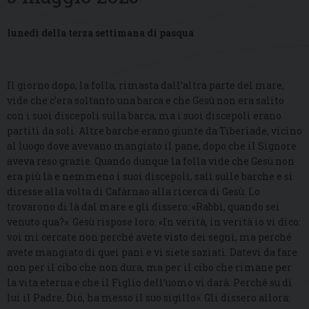
lunedì della terza settimana di pasqua
Il giorno dopo, la folla, rimasta dall’altra parte del mare,
vide che c’era soltanto una barca e che Gesù non era salito
con i suoi discepoli sulla barca, ma i suoi discepoli erano
partiti da soli. Altre barche erano giunte da Tiberiade, vicino
al luogo dove avevano mangiato il pane, dopo che il Signore
aveva reso grazie. Quando dunque la folla vide che Gesù non
era più là e nemmeno i suoi discepoli, salì sulle barche e si
diresse alla volta di Cafàrnao alla ricerca di Gesù. Lo
trovarono di là dal mare e gli dissero: «Rabbì, quando sei
venuto qua?». Gesù rispose loro: «In verità, in verità io vi dico:
voi mi cercate non perché avete visto dei segni, ma perché
avete mangiato di quei pani e vi siete saziati. Datevi da fare
non per il cibo che non dura, ma per il cibo che rimane per
la vita eterna e che il Figlio dell’uomo vi darà. Perché su di
lui il Padre, Dio, ha messo il suo sigillo». Gli dissero allora: