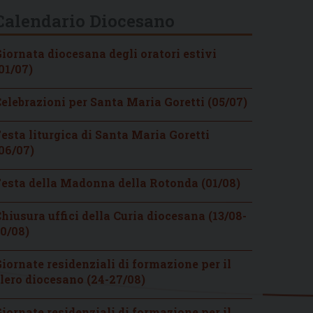
Calendario Diocesano
iornata diocesana degli oratori estivi
01/07)
elebrazioni per Santa Maria Goretti (05/07)
esta liturgica di Santa Maria Goretti
06/07)
esta della Madonna della Rotonda (01/08)
hiusura uffici della Curia diocesana (13/08-
0/08)
iornate residenziali di formazione per il
lero diocesano (24-27/08)
iornate residenziali di formazione per il