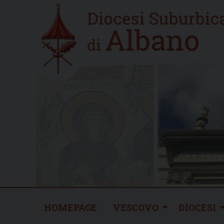
Skip
Home
to
new
content
HOMEPAGE
VESCOVO
DIOCESI