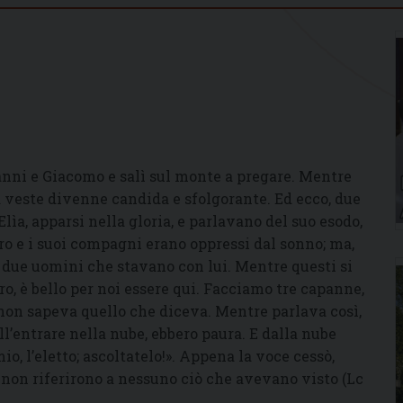
anni e Giacomo e salì sul monte a pregare. Mentre
ua veste divenne candida e sfolgorante. Ed ecco, due
ìa, apparsi nella gloria, e parlavano del suo esodo,
o e i suoi compagni erano oppressi dal sonno; ma,
i due uomini che stavano con lui. Mentre questi si
ro, è bello per noi essere qui. Facciamo tre capanne,
i non sapeva quello che diceva. Mentre parlava così,
l’entrare nella nube, ebbero paura. E dalla nube
io, l’eletto; ascoltatelo!». Appena la voce cessò,
i non riferirono a nessuno ciò che avevano visto (Lc