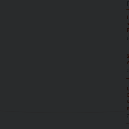
I
s
P
1
S
A
2
L
C
s
p
7