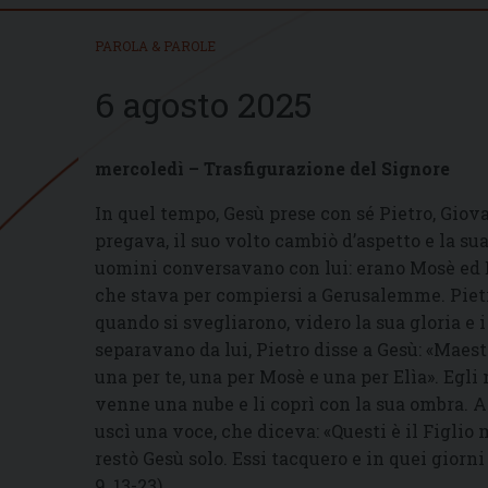
PAROLA & PAROLE
6 agosto 2025
mercoledì – Trasfigurazione del Signore
In quel tempo, Gesù prese con sé Pietro, Giov
pregava, il suo volto cambiò d’aspetto e la s
uomini conversavano con lui: erano Mosè ed El
che stava per compiersi a Gerusalemme. Pietr
quando si svegliarono, videro la sua gloria e 
separavano da lui, Pietro disse a Gesù: «Maest
una per te, una per Mosè e una per Elìa». Egl
venne una nube e li coprì con la sua ombra. Al
uscì una voce, che diceva: «Questi è il Figlio m
restò Gesù solo. Essi tacquero e in quei giorn
9, 13-23).