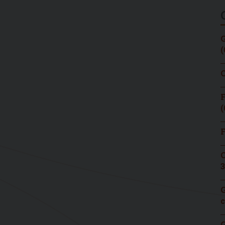
G
(
C
F
(
F
C
3
G
c
G