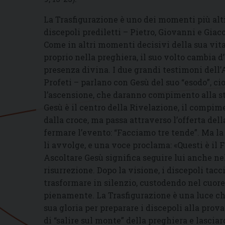
La Trasfigurazione è uno dei momenti più alti
discepoli prediletti – Pietro, Giovanni e Giac
Come in altri momenti decisivi della sua vita,
proprio nella preghiera, il suo volto cambia d
presenza divina. I due grandi testimoni dell’
Profeti – parlano con Gesù del suo “esodo”, cio
l’ascensione, che daranno compimento alla st
Gesù è il centro della Rivelazione, il compime
dalla croce, ma passa attraverso l’offerta del
fermare l’evento: “Facciamo tre tende”. Ma la
li avvolge, e una voce proclama: «Questi è il Fi
Ascoltare Gesù significa seguire lui anche ne
risurrezione. Dopo la visione, i discepoli tacc
trasformare in silenzio, custodendo nel cuor
pienamente. La Trasfigurazione è una luce ch
sua gloria per preparare i discepoli alla pro
di “salire sul monte” della preghiera e lascia