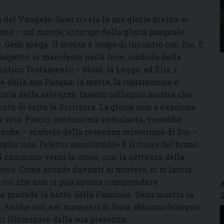
 del Vangelo: Gesù rivela la sua gloria divina ai
omo – sul monte, anticipo della gloria pasquale.
 Gesù prega. Il monte è luogo di incontro con Dio. E
’aspetto: si manifesta nella luce, simbolo della
Antico Testamento – Mosè, la Legge, ed Elia, i
è della sua Pasqua: la morte, la risurrezione e
oria della salvezza. Questo colloquio mostra che
nto di tutta la Scrittura. La gloria non è evasione
la vita. Pietro, confuso ma entusiasta, vorrebbe
 nube – simbolo della presenza misteriosa di Dio –
glio mio, l’eletto: ascoltatelo!» È il cuore del brano.
l cammino verso la croce, con la certezza della
iono. Come accade davanti al mistero, ci si lascia
e ciò che non si può ancora comprendere
N
e precede la notte della Passione. Gesù mostra la
va. Anche noi, nei momenti di buio, abbiamo bisogno
rci illuminare dalla sua presenza.