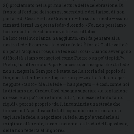
21) proclamato nella prima lettura della celebrazione. Di
fronte all’ordine dei sommi sacerdoti e dei farisei di non
parlare di Gesù, Pietro e Giovanni — ha sottolineato — «sono
rimasti fermi in questa fede» dicendo: «Noi non possiamo
tacere quello che abbiamo visto e ascoltato».
La loro testimonianza, ha aggiunto, «mi fa pensare alla
nostra fede. E come va, la nostra fede? È forte? O alle volte è
un po’ all’acqua di rose, una fede così così? Quando avvengono
difficoltà, siamo coraggiosi come Pietro o un po’ tiepidi?».
Pietro, ha affermato Papa Francesco, ci insegna che «la fede
non si negozia. Sempre c’è stata, nella storia del popolo di
Dio, questa tentazione: tagliare un pezzo alla fede» magari
neppure «tanto». Ma «la fede — ha spiegato — è così, come noi
la diciamo nel Credo». Così bisogna superare «la tentazione
di essere un po’ “come fanno tutti”, non essere tanto tanto
rigidi», perché proprio «da lì incomincia una strada che
finisce nell’apostasia». Infatti «quando incominciamo a
tagliare la fede, a negoziare la fede, un po’ a venderla al
migliore offerente, incominciamo la strada dell’apostasia,
della non fedeltà al Signore».