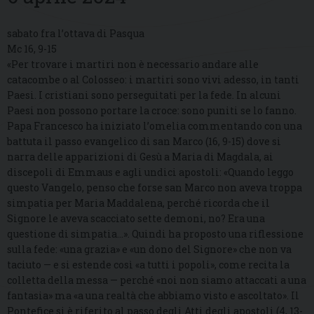
sabato fra l’ottava di Pasqua
Mc 16, 9-15
«Per trovare i martiri non è necessario andare alle
catacombe o al Colosseo: i martiri sono vivi adesso, in tanti
Paesi. I cristiani sono perseguitati per la fede. In alcuni
Paesi non possono portare la croce: sono puniti se lo fanno.
Papa Francesco ha iniziato l’omelia commentando con una
battuta il passo evangelico di san Marco (16, 9-15) dove si
narra delle apparizioni di Gesù a Maria di Magdala, ai
discepoli di Emmaus e agli undici apostoli: «Quando leggo
questo Vangelo, penso che forse san Marco non aveva troppa
simpatia per Maria Maddalena, perché ricorda che il
Signore le aveva scacciato sette demoni, no? Era una
questione di simpatia…». Quindi ha proposto una riflessione
sulla fede: «una grazia» e «un dono del Signore» che non va
taciuto — e si estende così «a tutti i popoli», come recita la
colletta della messa — perché «noi non siamo attaccati a una
fantasia» ma «a una realtà che abbiamo visto e ascoltato». Il
Pontefice si è riferito al passo degli Atti degli apostoli (4, 13-