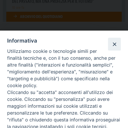
Informativa
DIOCESI SUBURBICARIA DI ALBANO
Utilizziamo cookie o tecnologie simili per
Contatti:
Tel.: 06.93268401 - Fax.: 06.9323844
finalità tecniche e, con il tuo consenso, anche per
E-mail:
curia@diocesidialbano.it
altre finalità ("interazioni e funzionalità semplici",
"miglioramento dell'esperienza", "misurazione" e
Orari:
dal Lunedì al Venerdì Ore: 9:00 - 13:00
"targeting e pubblicità") come specificato nella
cookie policy.
Orario ufficio Matrimoni:
Cliccando su "accetta" acconsenti all'utilizzo dei
Lunedì, Mercoledì e Venerdì, Ore 9:30 - 12:30
cookie. Cliccando su "personalizza" puoi avere
maggiori informazioni sui cookie utilizzati e
personalizzare le tue preferenze. Cliccando su
"rifiuta" o chiudendo questa informativa proseguirai
Diocesi Suburbicaria di Albano
la navigazione installando i soli cookie tecnici.
Copyright © 2021