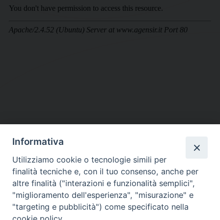
Informativa
DIOCESI SUBURBICARIA DI ALBANO
Utilizziamo cookie o tecnologie simili per
Contatti:
Tel.: 06.93268401 - Fax.: 06.9323844
finalità tecniche e, con il tuo consenso, anche per
E-mail:
curia@diocesidialbano.it
altre finalità ("interazioni e funzionalità semplici",
"miglioramento dell'esperienza", "misurazione" e
Orari:
dal Lunedì al Venerdì Ore: 9:00 - 13:00
"targeting e pubblicità") come specificato nella
cookie policy.